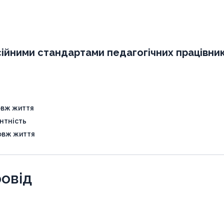
ійними стандартами педагогічних працівник
овж життя
нтність
овж життя
овід