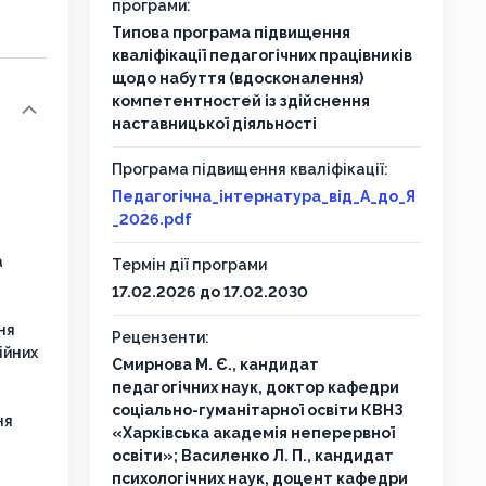
програми:
Типова програма підвищення
кваліфікації педагогічних працівників
щодо набуття (вдосконалення)
компетентностей із здійснення
наставницької діяльності
Програма підвищення кваліфікації:
Педагогічна_інтернатура_від_А_до_Я
_2026.pdf
а
Термін дії програми
17.02.2026 до 17.02.2030
ня
Рецензенти:
ійних
Смирнова М. Є., кандидат
педагогічних наук, доктор кафедри
соціально-гуманітарної освіти КВНЗ
ня
«Харківська академія неперервної
освіти»; Василенко Л. П., кандидат
психологічних наук, доцент кафедри