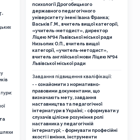
психології Дрогобицького
державного педагогічного
T-
університету імені Івана Франка;
Васьків Г.М., вчитель вищої категорії,
цьких
«учитель-методист», директор
Ліцею №94 Львівської міської ради
Низьолик О.П., вчитель вищої
категорії, «учитель-методист»,
вчитель англійської мови Ліцею №94
Львівської міської ради
ну
Завдання підвищення кваліфікації:
иків
- - ознайомити з нормативно-
правовими документами, що
атури:
визначають мету, завдання
наставництва та педагогічної
ної
інтернатури в Україні; - сформувати у
слухачів цілісне розуміння ролі
 та
наставника у педагогічній
інтернатурі; - формувати професійні
 шляхи
якості і вміння, інструменти