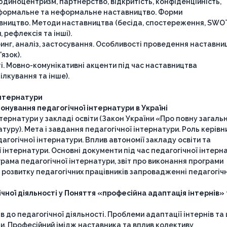
юдиноцентризм, партнерство, відкритість, конфіденційність,
а: формальне та неформальне наставництво. Форми
авництво. Методи наставництва (бесіда, спостереження, SWO
 рефлексія та інші).
ринг, аналіз, застосування. Особливості проведення наставни
'язок).
ті. Мовно-комунікативні акценти під час наставництва
ілкування та інше).
інтернатури
нування педагогічної інтернатури в Україні
тернатури у закладі освіти (Закон України «Про повну загаль
уру). Мета і завдання педагогічної інтернатури. Роль керівн
гогічної інтернатури. Вплив автономії закладу освіти та
 інтернатури. Основні документи під час педагогічної інтерн
грама педагогічної інтернатури, звіт про виконання програми
 розвитку педагогічних працівників запровадженні педагогіч
чної діяльності y Поняття «професійна адаптація інтернів»
 до педагогічної діяльності. Проблеми адаптації інтернів та
ами. Професійний імідж наставника та вплив колективу