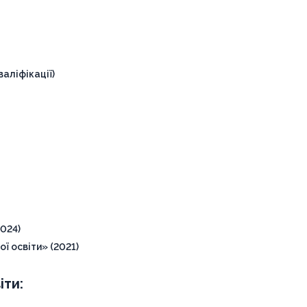
аліфікації)
024)
ї освіти» (2021)
іти: