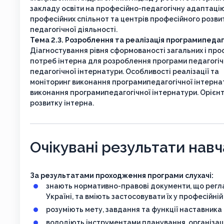
закладу освіти на професійно-педагогічну адаптацію 
професійних спільнот та центрів професійного розвит
педагогічної діяльності.
Тема 2.3. Розроблення та реалізація програмипедаг
Діагностування рівня сформованості загальних і пр
потреб інтерна для розроблення програми педагогічн
педагогічної інтернатури. Особливості реалізації та
моніторинг виконання програмипедагогічної інтернат
виконання програмипедагогічної інтернатури. Орієнт
розвитку інтерна.
Очікувані результати нав
За результатами проходження програми слухачі:
знають нормативно-правові документи, що регла
Україні, та вміють застосовувати їх у професійній
розуміють мету, завдання та функції наставника 
володіють інструментами планування, організаці