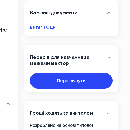
Важливі документи
Витяг з ЄДР
ів:
Перехід для навчання за
межами Вектор
Переглянути
Гроші ходять за вчителем
Розроблено на основі типової