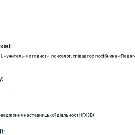
ів):
ї, «учитель-методист», психолог, співавтор посібника «Педаг
у:
вадження наставницької діяльності (ГХЗВ)
ї: