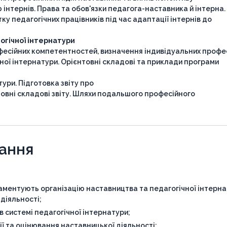
інтернів. Права та обов'язки педагога-наставника й інтерна.
ку педагогічних працівників під час адаптації інтернів до
огічної інтернатури
офесійних компетентностей, визначення індивідуальних профе
ої інтернатури. Орієнтовні складові та приклади програми
ури. Підготовка звіту про
овні складові звіту. Шляхи подальшого професійного
чання
ментують організацію наставництва та педагогічної інтерна
 діяльності;
в системі педагогічної інтернатури;
ї та оцінювання наставницької діяльності;