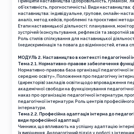
Принципи наставництва (добровільність, гуманізм, л
об'єктивність, прогностичність). Види наставництв
наставництва: індивідуальне, групове, онлайн-наст
аналіз, метод кейсів, проблемні та проєктивні методи,
Етапи наставницької діяльності: планування, моніто
зустрічей (консультування, рефлексія та зворотній зв
Роль стилів спілкування для наставницької діяльнос
(недискримінація та повага до відмінностей, етика сп
МОДУЛЬ 2. Наставництво в контексті педагогічної 
Тема 2.1. Нормативно-правове забезпечення функціо
Нормативно-правова база організації педагогічної ін
середню освіту», Положення про педагогічну інтернат
(директорів) закладів освіти щодо впровадження педа
академічної свободи на функціонування педагогічної
наказ про організацію педагогічної інтернатури, про
педагогічної інтернатури. Роль центрів професійного
інтернатури.
Тема 2.2. Професійна адаптація інтерна до педагогі
види професійної адаптації
Чинники, що впливають на успішну адаптацію інтернів
їх вирішення. Андрагогічний підхід у роботі з інтерн