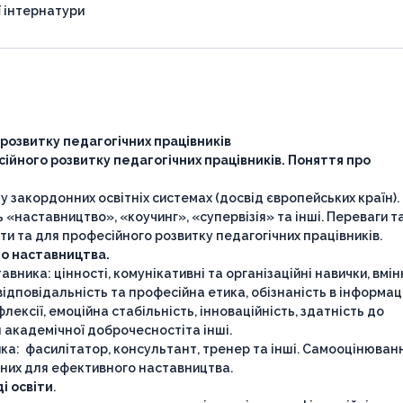
 інтернатури
розвитку педагогічних працівників
сійного розвитку педагогічних працівників. Поняття про
у закордонних освітніх системах (досвід європейських країн).
 «наставництво», «коучинг», «супервізія» та інші. Переваги т
и та для професійного розвитку педагогічних працівників.
го наставництва.
ника: цінності, комунікативні та організаційні навички, вмін
відповідальність та професійна етика, обізнаність в інформац
лексії, емоційна стабільність, інноваційність, здатність до
академічної доброчесностіта інші.
а: фасилітатор, консультант, тренер та інші. Самооцінюван
них для ефективного наставництва.
і освіти
.