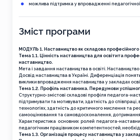
можлива підтримка у впровадженні педагогічної
Зміст програми
МОДУЛЬ 1. Наставництво як складова професійного 
Тема 1.1. Цінність наставництва для освітита профе
наставництво.
Мета і завдання наставництва в освіті. Наставництво 
Досвід наставництва в Україні. Диференціація понять
виклики впровадження наставництва у закладах освіт
Тема 1.2. Профіль наставника. Передумови успішно
Структурно-змістові складові профіля педагога-настав
підтримувати та мотивувати, здатність до співпраці, 
технологіях, здатність до критичного мислення та реф
самооцінювання та самовдосконалення, дотримання 
Характеристика основних ролей педагога-наставник
педагогічним працівником компетентностей, необхід
Тема 1.3. Організація процесу наставництва у заклад