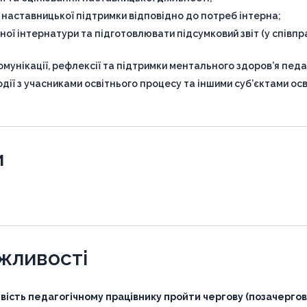
 наставницької підтримки відповідно до потреб інтерна;
ної інтернатури та підготовлювати підсумковий звіт (у співпра
мунікації, рефлексії та підтримки ментального здоров’я педаг
ії з учасниками освітнього процесу та іншими суб’єктами осв
и
ожливості
вість педагогічному працівнику пройти чергову (позачергов