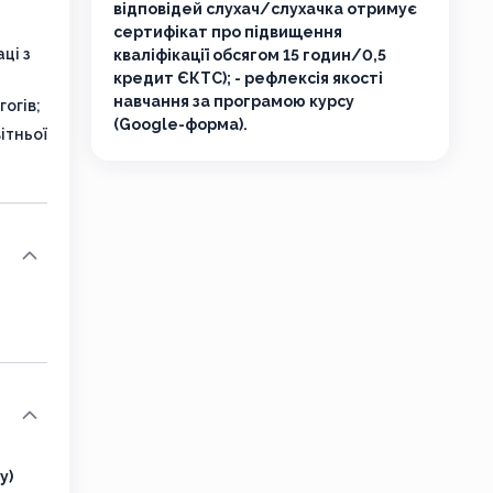
відповідей слухач/слухачка отримує
сертифікат про підвищення
ці з
кваліфікації обсягом 15 годин/0,5
кредит ЄКТС); - рефлексія якості
навчання за програмою курсу
огів;
(Google-форма).
ітньої
у)