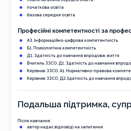
початкова освіта
базова середня освіта
Професійні компетентності за профес
АЗ. Інформаційно-цифрова компетентність
Б1. Психологічна компетентність
Д1. Здатність до навчання впродовж життя
Вчитель ЗЗСО. Д1. Здатність до навчання впрод
Керівник ЗЗСО. А1. Нормативно-правова компете
Керівник ЗЗСО. Д2.Здатність до навчання впрод
Подальша підтримка, супр
Після навчання:
автор надає відповіді на запитання