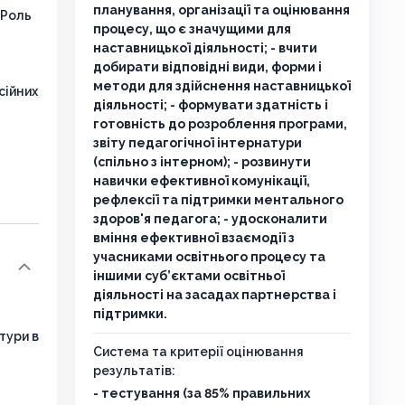
планування, організації та оцінювання
 Роль
процесу, що є значущими для
наставницької діяльності; - вчити
добирати відповідні види, форми і
методи для здійснення наставницької
сійних
діяльності; - формувати здатність і
готовність до розроблення програми,
звіту педагогічної інтернатури
(спільно з інтерном); - розвинути
навички ефективної комунікації,
рефлексії та підтримки ментального
здоров'я педагога; - удосконалити
вміння ефективної взаємодії з
учасниками освітнього процесу та
іншими суб’єктами освітньої
діяльності на засадах партнерства і
підтримки.
тури в
Система та критерії оцінювання
результатів:
- тестування (за 85% правильних