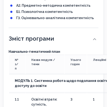
А2. Предметно-методична компетентність
Б1. Психологічна компетентність
Г3. Оцінювально-аналітична компетентність
Зміст програми
Навчально-тематичний план
№
Назва модуля /
Усього
Лекційні
з/
теми
годин
п
МОДУЛЬ 1. Системна робота щодо подолання освітн
доступу до освіти
1.1
Освітні втрати:
3
1
сутність,