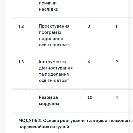
причини,
наслідки
1.2
Проєктування
3
1
програм із
подолання
освітніх втрат
1.3
Інструменти
4
2
діагностування
та подолання
освітніх втрат
Разом за
10
4
модулем
МОДУЛЬ 2. Основи реагування та першої психологіч
надзвичайних ситуацій