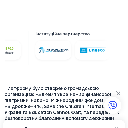
Інституційне партнерство
Платформу було створено громадською
×
організацією «ЕдКемп Україна» за фінансової
підтримки, наданої Міжнародним фондом
«Відродження», Save the Children International в
Україні та Education Cannot Wait, та передано як
безповоротну благодійну допомогу державній
установі «Український інститут розвитку освіти»