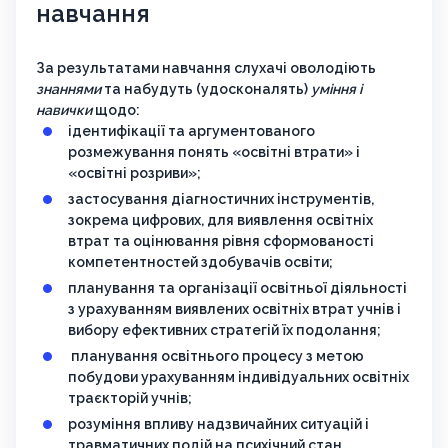
навчання
За результатами навчання слухачі оволодіють
знаннями
та набудуть (удосконалять)
уміння і
навички
щодо:
ідентифікації та аргументованого
розмежування понять «освітні втрати» і
«освітні розриви»;
застосування діагностичних інструментів,
зокрема цифрових, для виявлення освітніх
втрат та оцінювання рівня сформованості
компетентностей здобувачів освіти;
планування та організації освітньої діяльності
з урахуванням виявлених освітніх втрат учнів і
вибору ефективних стратегій їх подолання;
планування освітнього процесу з метою
побудови урахуванням індивідуальних освітніх
траєкторій учнів;
розуміння впливу надзвичайних ситуацій і
травматичних подій на психічний стан