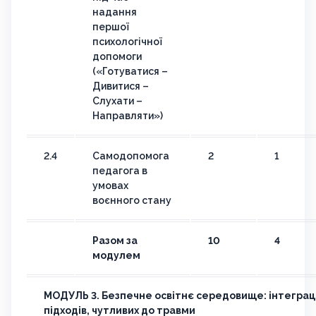
надання
першої
психологічної
допомоги
(«Готуватися –
Дивитися –
Слухати –
Направляти»)
2.4
Самодопомога
2
1
педагога в
умовах
воєнного стану
Разом за
10
4
модулем
МОДУЛЬ 3. Безпечне освітнє середовище: інтеграці
підходів, чутливих до травми