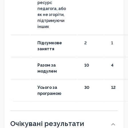
ресурс
педагога, або
як не згоріти,
підтримуючи
інших
Підсумкове
2
1
заняття
Разом за
10
4
модулем
Усього за
30
12
програмою
Очікувані результати