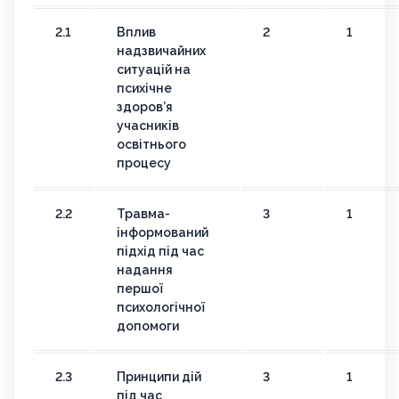
2.1
Вплив
2
1
надзвичайних
ситуацій на
психічне
здоров’я
учасників
освітнього
процесу
2.2
Травма-
3
1
інформований
підхід під час
надання
першої
психологічної
допомоги
2.3
Принципи дій
3
1
під час