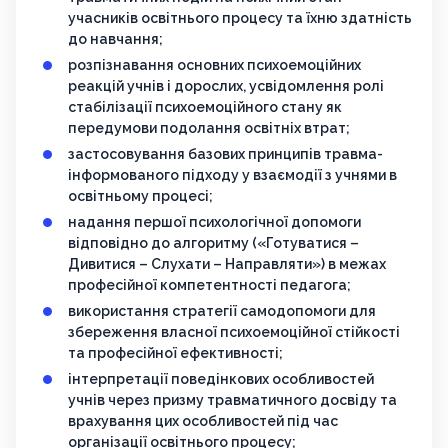
учасників освітнього процесу та їхню здатність
до навчання;
розпізнавання основних психоемоційних
реакцій учнів і дорослих, усвідомлення ролі
стабілізації психоемоційного стану як
передумови подолання освітніх втрат;
застосовування базових принципів травма-
інформованого підходу у взаємодії з учнями в
освітньому процесі;
надання першої психологічної допомоги
відповідно до алгоритму («Готуватися –
Дивитися – Слухати – Направляти») в межах
професійної компетентності педагога;
використання стратегії самодопомоги для
збереження власної психоемоційної стійкості
та професійної ефективності;
інтерпретації поведінкових особливостей
учнів через призму травматичного досвіду та
врахування цих особливостей під час
організації освітнього процесу;