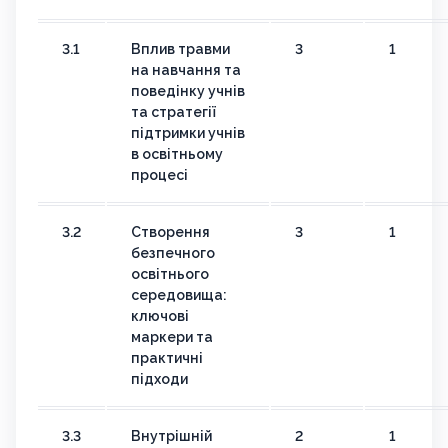
3.1
Вплив травми
3
1
на навчання та
поведінку учнів
та стратегії
підтримки учнів
в освітньому
процесі
3.2
Створення
3
1
безпечного
освітнього
середовища:
ключові
маркери та
практичні
підходи
3.3
Внутрішній
2
1