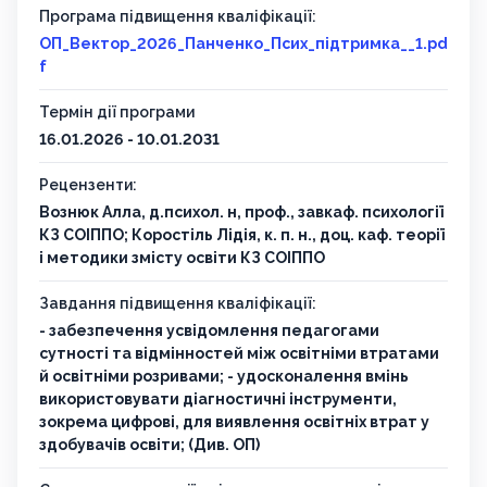
Програма підвищення кваліфікації:
ОП_Вектор_2026_Панченко_Псих_підтримка__1.pd
f
Термін дії програми
16.01.2026 - 10.01.2031
Рецензенти:
Вознюк Алла, д.психол. н, проф., завкаф. психології
КЗ СОІППО; Коростіль Лідія, к. п. н., доц. каф. теорії
і методики змісту освіти КЗ СОІППО
Завдання підвищення кваліфікації:
- забезпечення усвідомлення педагогами
сутності та відмінностей між освітніми втратами
й освітніми розривами; - удосконалення вмінь
використовувати діагностичні інструменти,
зокрема цифрові, для виявлення освітніх втрат у
здобувачів освіти; (Див. ОП)