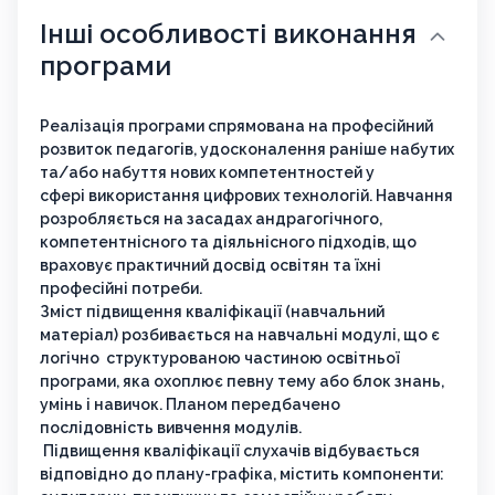
Інші особливості виконання
програми
Реалізація програми спрямована на професійний
розвиток педагогів, удосконалення раніше набутих
та/або набуття нових компетентностей у
сфері використання цифрових технологій. Навчання
розробляється на засадах андрагогічного,
компетентнісного та діяльнісного підходів, що
враховує практичний досвід освітян та їхні
професійні потреби.
Зміст підвищення кваліфікації (навчальний
матеріал) розбивається на навчальні модулі, що є
логічно структурованою частиною освітньої
програми, яка охоплює певну тему або блок знань,
умінь і навичок. Планом передбачено
послідовність вивчення модулів.
Підвищення кваліфікації слухачів відбувається
відповідно до плану-графіка, містить компоненти: