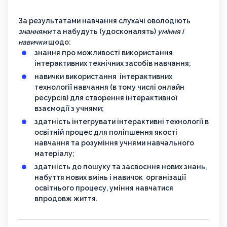
За результатами навчання слухачі оволодіють
знаннями
та набудуть (удосконалять)
уміння і
навички
щодо:
знання про можливості використання
інтерактивних технічних засобів навчання;
навички використання інтерактивних
технології навчання (в тому числі онлайн
ресурсів) для створення інтерактивної
взаємодії з учнями;
здатність інтегрувати інтерактивні технології в
освітній процес для поліпшення якості
навчання та розуміння учнями навчального
матеріалу;
здатність до пошуку та засвоєння нових знань,
набуття нових вмінь і навичок організації
освітнього процесу, уміння навчатися
впродовж життя.