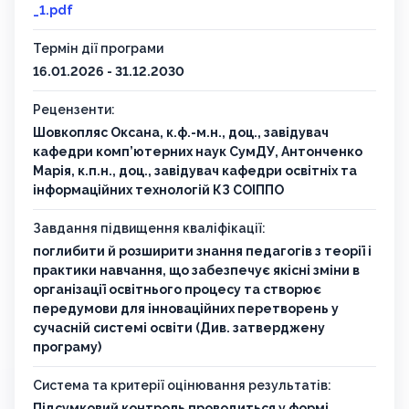
_1.pdf
Термін дії програми
16.01.2026 - 31.12.2030
Рецензенти:
Шовкопляс Оксана, к.ф.-м.н., доц., завідувач
кафедри комп’ютерних наук СумДУ, Антонченко
Марія, к.п.н., доц., завідувач кафедри освітніх та
інформаційних технологій КЗ СОІППО
Завдання підвищення кваліфікації:
поглибити й розширити знання педагогів з теорії і
практики навчання, що забезпечує якісні зміни в
організації освітнього процесу та створює
передумови для інноваційних перетворень у
сучасній системі освіти (Див. затверджену
програму)
Система та критерії оцінювання результатів:
Підсумковий контроль проводиться у формі