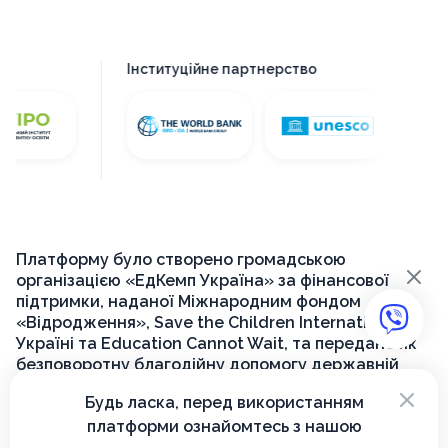
Інституційне партнерство
Платформу було створено громадською
×
організацією «ЕдКемп Україна» за фінансової
підтримки, наданої Міжнародним фондом
«Відродження», Save the Children International в
Україні та Education Cannot Wait, та передано як
безповоротну благодійну допомогу державній
установі «Український інститут розвитку освіти»
×
Будь ласка, перед використанням
для її подальшого функціонування на державному
платформи ознайомтесь з нашою
рівні.