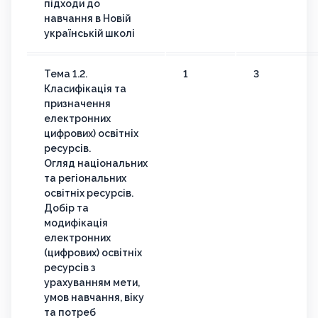
підходи до
навчання в Новій
українській школі
Тема 1.2.
1
3
Класифікація та
призначення
електронних
цифрових) освітніх
ресурсів.
Огляд національних
та регіональних
освітніх ресурсів.
Добір та
модифікація
електронних
(цифрових) освітніх
ресурсів з
урахуванням мети,
умов навчання, віку
та потреб