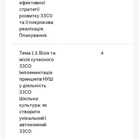
ефективної
стратегії
розвитку ЗЗСО
та її покрокова
реалізація.
Планування.
Тема 1.3. Візія та
4
місія сучасного
ЗЗСО.
Імплементація
принципів НУШ
у діяльність
ЗЗСО
Шкільна
культура: як
створити
унікальний і
автономний
ЗЗСО.