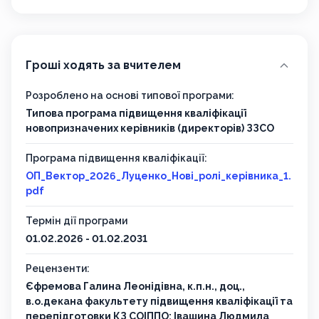
Гроші ходять за вчителем
Розроблено на основі типової програми:
Типова програма підвищення кваліфікації
новопризначених керівників (директорів) ЗЗСО
Програма підвищення кваліфікації:
ОП_Вектор_2026_Луценко_Нові_ролі_керівника_1.
pdf
Термін дії програми
01.02.2026 - 01.02.2031
Рецензенти:
Єфремова Галина Леонідівна, к.п.н., доц.,
в.о.декана факультету підвищення кваліфікації та
перепідготовки КЗ СОІППО; Івашина Людмила