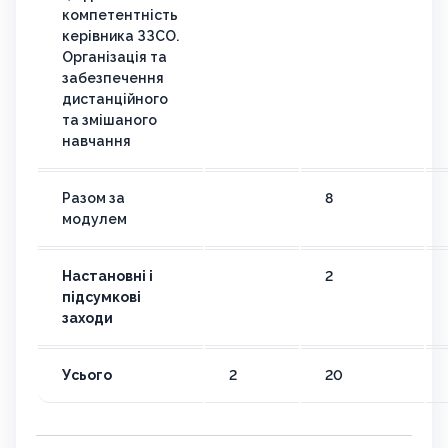
компетентність
керівника ЗЗСО.
Організація та
забезпечення
дистанційного
та змішаного
навчання
Разом за
8
модулем
Настановні і
2
підсумкові
заходи
Усього
2
20