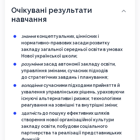
Очікувані результати
навчання
знання
концептуальних, ціннісних і
нормативно-правових засади розвитку
закладу загальної середньої освіти в умовах
Нової української школи;
розуміння
засад автономії закладу освіти,
управління змінами, сучасних підходів
до стратегічних завдань і планування;
володіння
сучасними підходами прийняття й
ухвалення управлінських рішень, ураховуючи
існуючі альтернативи і ризики; технологіями
реагування на зовнішні та внутрішні зміни;
здатність
до пошуку ефективних шляхів
створення нової організаційної культури
закладу освіти, побудови соціального
партнерства та реалізації представницьких
функцій;