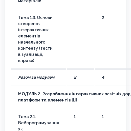
матеріалів
Тема 1.3. Основи
2
створення
інтерактивних
елементів
навчального
контенту (тести,
візуалізації,
вправи)
Разом за модулем
2
4
МОДУЛЬ 2.
Розроблення інтерактивних освітніх дод
платформ та елементів ШІ
Тема 2.1.
1
1
Вебпрограмування
як