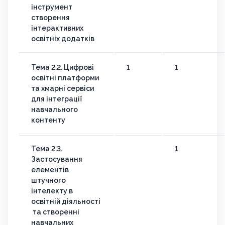
інструмент
створення
інтерактивних
освітніх додатків
Тема 2.2. Цифрові
1
1
освітні платформи
та хмарні сервіси
для інтеграції
навчального
контенту
Тема 2.3.
1
Застосування
елементів
штучного
інтелекту в
освітній діяльності
та створенні
навчальних