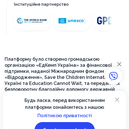
Інституційне партнерство
Платформу було створено громадською
×
організацією «ЕдКемп Україна» за фінансової
підтримки, наданої Міжнародним фондом
«Відродження», Save the Children International в
Україні та Education Cannot Wait, та передано як
безповоротну благодійну допомогу державній
установі «Український інститут розвитку освіти»
×
Будь ласка, перед використанням
для її подальшого функціонування на державному
платформи ознайомтесь з нашою
рівні.
Політикою приватності
© 2026, Вектор