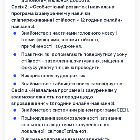
допомога», малюнок доброти.
Сесія 2. «Особистісний розвиток і навчальна
програма із зануренням у навички
співпереживання і стійкості» (2 години онлайн-
навчання).
Знайомство з частинами головного мозку і
їхніми функціями, зонами стійкості,
пригніченості і збудження.
Практики, які допомагають повернутися у зону
стійкості– заземлення, зчитування, зміщення
фокусу уваги у тілі, як їх проводити.
Використання аудіопрактик.
Знайомство з таблицею опису самовідчуттів.
Сесія 3
.
«Навчальна програма із зануренням у
взаємозалежність та поради щодо
впровадження» (2 години онлайн-навчання)
.
Знайомство з системним рівнем програми СЕЕН.
Поціновування взаємозалежності, визнання
спільності з людством і залученість до
локальної і світової спільнот.
Виконання вправ на взаємозалежність.