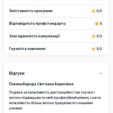
Змістовність програми:
5,0
Відповідність профстандарту:
5
Злагодженість комунікації:
5,0
Гнучкість навчання:
5,0
Відгуки
Покиньборода Світлана Борисівна
САДО
Подяка за можливість дистанційно так гнучко і
Дяку
якісно підвищувати свій професійний рівень і мати
дост
можливість більш якісно працювати з нашими
учнями