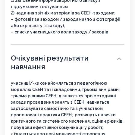
1) заповнення форми зворотного звʼязку з
підсумковим тестуванням
2) надання звітніх матеріалів за СЕЕН-заходами:
– фотозвіт за заходом / заходами (по 3 фотографії
або скріншоту із заходу),
– списки учасницького кола заходу / заходів
Очікувані результати
навчання
учасниці/-ки ознайомляться з педагогічною
моделлю СЕЕН та її складовими, трьома вимірами і
трьома рівнями СЕЕН: дізнаються про методичні
засади проведення занять з СЕЕН; навчаться
застосовувати самостійно та з учнівством
пропоновані практики СЕЕН; розвинуть навички
критичного та системного мислення, оцінки ризиків,
побудови ефективної комунікації у роботі;
дізнаються про нові можливості створення