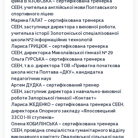
Ірина В’ЯЗОВСЬКА – сертифікована тренерка
СЕЕН, учителька англійської мови Полтавського
спортивного ліцею
Марина ГАЛАТ – сертифікована тренерка
СЕЕН, заступниця директора з виховної роботи,
учителька історії Золотоніської спеціалізованої
школи №2 інформаційних технологій
Лариса ГРИЦЮК – сертифікована тренерка
СЕЕН, директорка Миколаївської гімназії № 29
Ольга ГУРСЬКА – сертифікована тренерка
СЕЕН, т.в.о. директора ТОВ «Приватна початкова
школа міста Полтава «ДКУ», кандидатка
педагогічних наук
Артем ДУДКА – сертифікований тренер
СЕЕН, заступник директора з навчально-виховної
роботи Запорізької гімназії «Контакт»
Лариса ЖЕДЕНКО – сертифікована тренерка СЕЕН,
директорка Опорного закладу «Ялосовецький
ЗЗСО І-ІІІ ступенів»
Олена КОБИЛІНСЬКА – сертифікована тренерка
СЕЕН, провідна спеціалістка гуманітарного відділу
виконавчого комітету Оваднівської сільської ради,