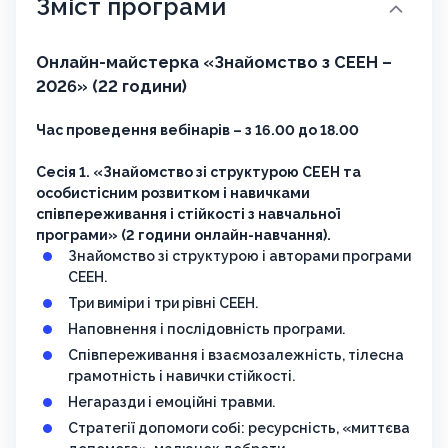
Зміст програми
Онлайн-майстерка «Знайомство з СЕЕН –
2026» (22 години)
Час проведення вебінарів – з 16.00 до 18.00
Сесія 1. «Знайомство зі структурою СЕЕН та
особистісним розвитком і навичками
співпереживання і стійкості з навчальної
програми» (2 години онлайн-навчання).
Знайомство зі структурою і авторами програми
СЕЕН.
Три виміри і три рівні СЕЕН.
Наповнення і послідовність програми.
Співпереживання і взаємозалежність, тілесна
грамотність і навички стійкості.
Негаразди і емоційні травми.
Стратегії допомоги собі: ресурсність, «миттєва