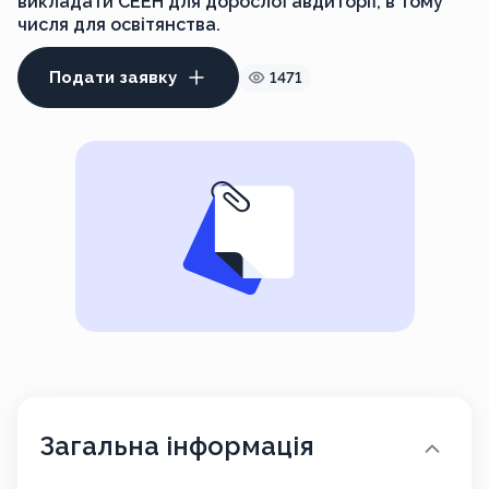
викладати СЕЕН для дорослої авдиторії, в тому
числя для освітянства.
Подати заявку
1471
Загальна інформація