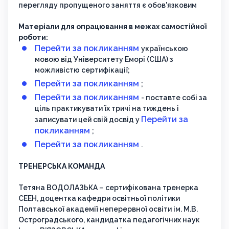
перегляду пропущеного заняття є обов'язковим
Матеріали для опрацювання в межах самостійної
роботи:
Перейти за покликанням
українською
мовою від Університету Еморі (США) з
можливістю сертифікації;
Перейти за покликанням
;
Перейти за покликанням
- поставте собі за
ціль практикувати їх тричі на тиждень і
Перейти за
записувати цей свій досвід у
покликанням
;
Перейти за покликанням
.
ТРЕНЕРСЬКА КОМАНДА
Тетяна ВОДОЛАЗЬКА – сертифікована тренерка
СЕЕН, доцентка кафедри освітньої політики
Полтавської академії неперервної освіти ім. М.В.
Остроградського, кандидатка педагогічних наук