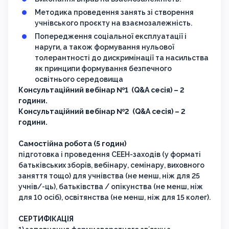
Методика проведення занять зі створення
учнівського проєкту на взаємозалежність.
Попередження соціальної експлуатації і
наруги, а також формування нульової
толерантності до дискримінації та насильства
як принципи формування безпечного
освітнього середовища
Консультаційний вебінар №1 (Q&A сесія) – 2
години.
Консультаційний вебінар №2 (Q&A сесія) – 2
години.
Самостійна робота (5 годин)
підготовка і проведення СЕЕН-заходів (у форматі
батьківських зборів, вебінару, семінару, виховного
заняття тощо) для учнівства (не менш, ніж для 25
учнів/-ць), батьківства / опікунства (не менш, ніж
для 10 осіб), освітянства (не менш, ніж для 15 колег).
СЕРТИФІКАЦІЯ