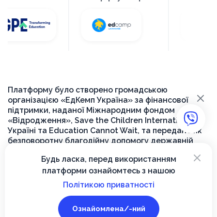
Платформу було створено громадською
×
організацією «ЕдКемп Україна» за фінансової
підтримки, наданої Міжнародним фондом
«Відродження», Save the Children International в
Україні та Education Cannot Wait, та передано як
безповоротну благодійну допомогу державній
установі «Український інститут розвитку освіти»
×
Будь ласка, перед використанням
для її подальшого функціонування на державному
платформи ознайомтесь з нашою
рівні.
Політикою приватності
© 2026, Вектор
Ознайомлена/-ний