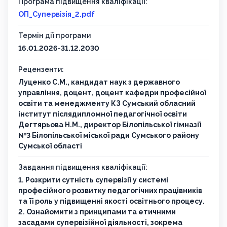
Програма підвищення кваліфікації:
ОП_Супервізія_2.pdf
Термін дії програми
16.01.2026-31.12.2030
Рецензенти:
Луценко С.М., кандидат наук з державного
управління, доцент, доцент кафедри професійної
освіти та менеджменту КЗ Сумський обласний
інститут післядипломної педагогічної освіти
Дегтярьова Н.М., директор Білопільської гімназії
№3 Білопільської міської ради Сумського району
Сумської області
Завдання підвищення кваліфікації:
1. Розкрити сутність супервізії у системі
професійного розвитку педагогічних працівників
та її роль у підвищенні якості освітнього процесу.
2. Ознайомити з принципами та етичними
засадами супервізійної діяльності, зокрема