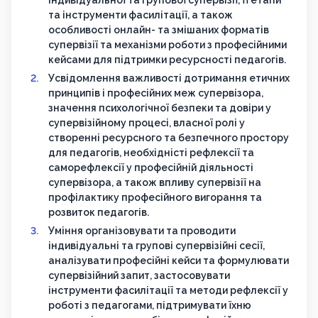
індивідуальної та групової супервізії, її етапи
та інструменти фасилітації, а також
особливості онлайн- та змішаних форматів
супервізії та механізми роботи з професійними
кейсами для підтримки ресурсності педагогів.
Усвідомлення важливості дотримання етичних
принципів і професійних меж супервізора,
значення психологічної безпеки та довіри у
супервізійному процесі, власної ролі у
створенні ресурсного та безпечного простору
для педагогів, необхідністі рефлексії та
саморефлексії у професійній діяльності
супервізора, а також впливу супервізії на
профілактику професійного вигорання та
розвиток педагогів.
Уміння організовувати та проводити
індивідуальні та групові супервізійні сесії,
аналізувати професійні кейси та формулювати
супервізійний запит, застосовувати
інструменти фасилітації та методи рефлексії у
роботі з педагогами, підтримувати їхню