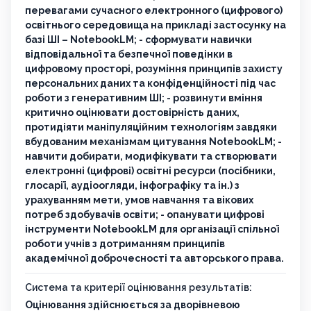
перевагами сучасного електронного (цифрового)
освітнього середовища на прикладі застосунку на
базі ШІ – NotebookLM; - сформувати навички
відповідальної та безпечної поведінки в
цифровому просторі, розуміння принципів захисту
персональних даних та конфіденційності під час
роботи з генеративним ШІ; - розвинути вміння
критично оцінювати достовірність даних,
протидіяти маніпуляційним технологіям завдяки
вбудованим механізмам цитування NotebookLM; -
навчити добирати, модифікувати та створювати
електронні (цифрові) освітні ресурси (посібники,
глосарії, аудіоогляди, інфографіку та ін.) з
урахуванням мети, умов навчання та вікових
потреб здобувачів освіти; - опанувати цифрові
інструменти NotebookLM для організації спільної
роботи учнів з дотриманням принципів
академічної доброчесності та авторського права.
Система та критерії оцінювання результатів:
Оцінювання здійснюється за дворівневою