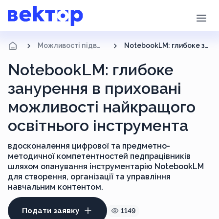
Можливості підвищення кваліфікації
NotebookLM: глибоке занурення в приховані можливості найкращого освітнього інструмента
NotebookLM: глибоке
занурення в приховані
можливості найкращого
освітнього інструмента
вдосконалення цифрової та предметно-
методичної компетентностей педпрацівників
шляхом опанування інструментарію NotebookLM
для створення, організації та управління
навчальним контентом.
Подати заявку
1149