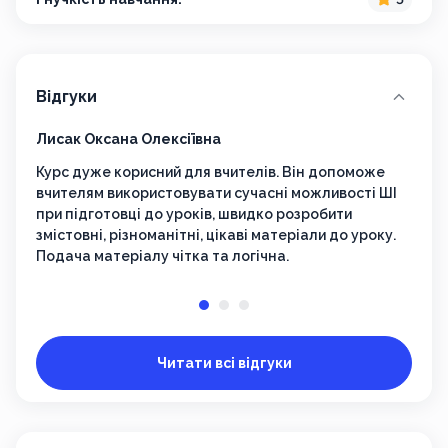
Відгуки
Лисак Оксана Олексіївна
ГИНД
Курс дуже корисний для вчителів. Він допоможе
Дуже
вчителям використовувати сучасні можливості ШІ
при підготовці до уроків, швидко розробити
змістовні, різноманітні, цікаві матеріали до уроку.
Подача матеріалу чітка та логічна.
Читати всі відгуки