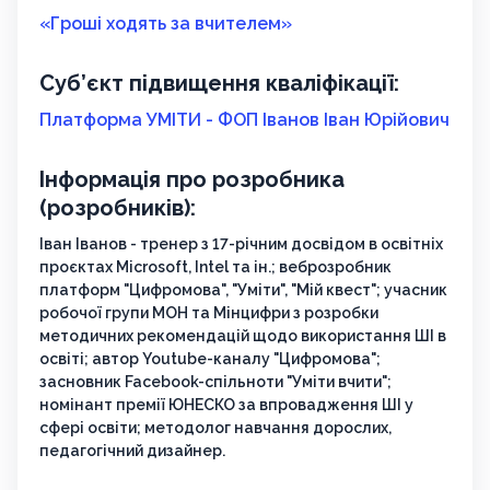
«Гроші ходять за вчителем»
Суб’єкт підвищення кваліфікації:
Платформа УМІТИ - ФОП Іванов Іван Юрійович
Інформація про розробника
(розробників):
Іван Іванов - тренер з 17-річним досвідом в освітніх
проєктах Microsoft, Intel та ін.; веброзробник
платформ "Цифромова", "Уміти", "Мій квест"; учасник
робочої групи МОН та Мінцифри з розробки
методичних рекомендацій щодо використання ШІ в
освіті; автор Youtube-каналу "Цифромова";
засновник Facebook-спільноти "Уміти вчити";
номінант премії ЮНЕСКО за впровадження ШІ у
сфері освіти; методолог навчання дорослих,
педагогічний дизайнер.