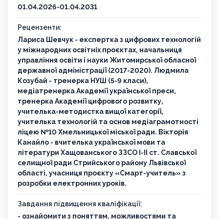
01.04.2026-01.04.2031
Рецензенти:
Лариса Шевчук - експертка з цифрових технологій
у міжнародних освітніх проєктах, начальниця
управління освіти і науки Житомирської обласної
державної адміністрації (2017-2020). Людмила
Козубай - тренерка НУШ (5-9 класи),
медіатренерка Академії української преси,
тренерка Академії цифрового розвитку,
учителька-методистка вищої категорії,
учителька технологій та основ медіаграмотності
ліцею №10 Хмельницької міської ради. Вікторія
Канайло - вчителька української мови та
літератури Хащованського ЗЗСО І-ІІ ст. Славської
селищної ради Стрийського району Львівської
області, учасниця проєкту «Смарт-учитель» з
розробки електронних уроків.
Завдання підвищення кваліфікації:
- ознайомити з поняттям, можливостями та