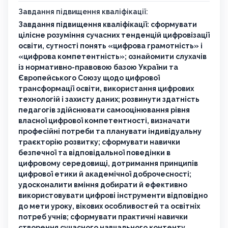
Завдання підвищення кваліфікації:
Завдання підвищення кваліфікації: сформувати
цілісне розуміння сучасних тенденцій цифровізації
освіти, сутності понять «цифрова грамотність» і
«цифрова компетентність»; ознайомити слухачів
із нормативно-правовою базою України та
Європейського Союзу щодо цифрової
трансформації освіти, використання цифрових
технологій і захисту даних; розвинути здатність
педагогів здійснювати самооцінювання рівня
власної цифрової компетентності, визначати
професійні потреби та планувати індивідуальну
траєкторію розвитку; сформувати навички
безпечної та відповідальної поведінки в
цифровому середовищі, дотримання принципів
цифрової етики й академічної доброчесності;
удосконалити вміння добирати й ефективно
використовувати цифрові інструменти відповідно
до мети уроку, вікових особливостей та освітніх
потреб учнів; сформувати практичні навички
створення сучасного навчального контенту,