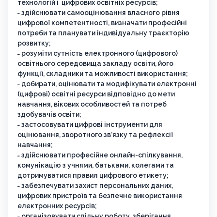
технологій і цифрових освітніх ресурсів;
˗ здійснювати самооцінювання власного рівня
цифрової компетентності, визначати професійні
потреби та планувати індивідуальну траєкторію
розвитку;
˗ розуміти сутність електронного (цифрового)
освітнього середовища закладу освіти, його
функції, складники та можливості використання;
˗ добирати, оцінювати та модифікувати електронні
(цифрові) освітні ресурси відповідно до мети
навчання, вікових особливостей та потреб
здобувачів освіти;
˗ застосовувати цифрові інструменти для
оцінювання, зворотного зв’язку та рефлексії
навчання;
˗ здійснювати професійне онлайн-спілкування,
комунікацію з учнями, батьками, колегами та
дотримуватися правил цифрового етикету;
˗ забезпечувати захист персональних даних,
цифрових пристроїв та безпечне використання
електронних ресурсів;
˗ організовувати спільну роботу, зберігання,