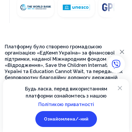
Платформу було створено громадською
×
організацією «ЕдКемп Україна» за фінансової
підтримки, наданої Міжнародним фондом
«Відродження», Save the Children International в
Україні та Education Cannot Wait, та передано як
безповоротну благодійну допомогу державній
установі «Український інститут розвитку освіти»
×
Будь ласка, перед використанням
для її подальшого функціонування на державному
платформи ознайомтесь з нашою
рівні.
Політикою приватності
© 2026, Вектор
Ознайомлена/-ний