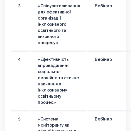
3
«Співучителювання
Вебінар
для ефективної
організації
інклюзивного
освітнього та
виховного
процесу»
4
«Ефективність
Вебінар
впровадження
соціально-
емоційне та етичне
навчання в
інклюзивному
освітньому
процес»
5
«Система
Вебінар
моніторингу як