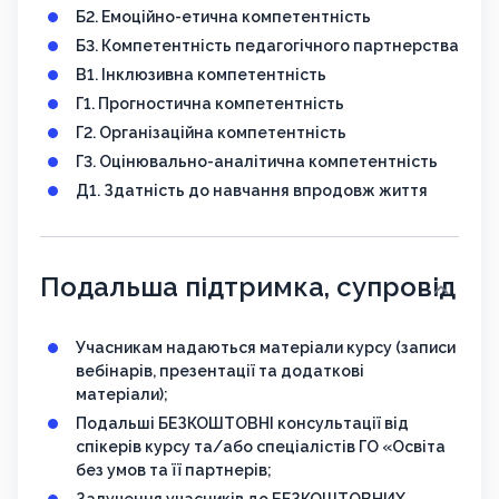
Б2. Емоційно-етична компетентність
Б3. Компетентність педагогічного партнерства
В1. Інклюзивна компетентність
Г1. Прогностична компетентність
Г2. Організаційна компетентність
Г3. Оцінювально-аналітична компетентність
Д1. Здатність до навчання впродовж життя
Подальша підтримка, супровід
Учасникам надаються матеріали курсу (записи
вебінарів, презентації та додаткові
матеріали);
Подальші БЕЗКОШТОВНІ консультації від
спікерів курсу та/або спеціалістів ГО «Освіта
без умов та її партнерів;
Залучення учасників до БЕЗКОШТОВНИХ