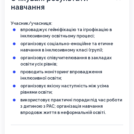
навчання
Учасник/учасниця:
впроваджує гейміфікацію та ігрофікацію в
інклюзивному освітньому процесі;
організовує соціально-емоційне та етичне
навчання в інклюзивному класі (групі);
організовує співучителювання в закладах
освіти усіх рівнів;
проводить моніторинг впровадження
інклюзивної освіти;
організовує якісну наступність між усіма
рівнями освіти;
використовує практичні поради під час роботи
з дитиною з РАС; організація навчання
впродовж життя в неформальній освіті.