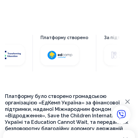
Платформу створено
За підтримки
Платформу було створено громадською
×
організацією «ЕдКемп Україна» за фінансової
підтримки, наданої Міжнародним фондом
«Відродження», Save the Children International в
Україні та Education Cannot Wait, та передано як
безповоротну благодійну допомогу державній
установі «Український інститут розвитку освіти»