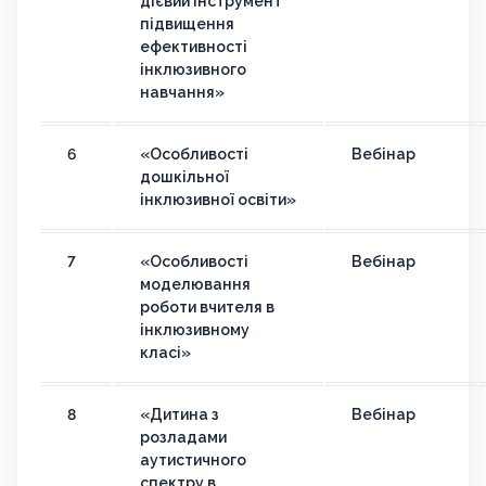
дієвий інструмент
підвищення
ефективності
інклюзивного
навчання»
6
«Особливості
Вебінар
дошкільної
інклюзивної освіти»
7
«Особливості
Вебінар
моделювання
роботи вчителя в
інклюзивному
класі»
8
«Дитина з
Вебінар
розладами
аутистичного
спектру в