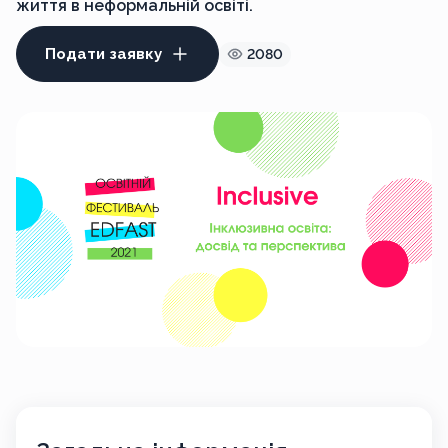
життя в неформальній освіті.
Подати заявку
2080