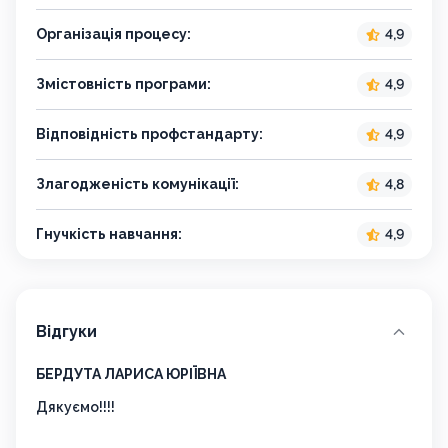
Організація процесу:
4,9
Змістовність програми:
4,9
Відповідність профстандарту:
4,9
Злагодженість комунікації:
4,8
Гнучкість навчання:
4,9
Відгуки
БЕРДУТА ЛАРИСА ЮРІЇВНА
Лоба
Дякуємо!!!!
Дуже