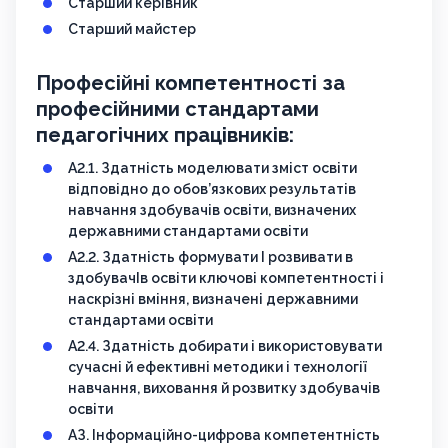
Старший керівник
Старший майстер
Професійні компетентності за
професійними стандартами
педагогічних працівників:
А2.1. Здатність моделювати зміст освіти
відповідно до обов’язкових результатів
навчання здобувачів освіти, визначених
державними стандартами освіти
А2.2. Здатність формувати І розвивати в
здобувачІв освіти ключові компетентності і
наскрізні вміння, визначені державними
стандартами освіти
А2.4. Здатність добирати і використовувати
сучасні й ефективні методики і технології
навчання, виховання й розвитку здобувачів
освіти
АЗ. Інформаційно-цифрова компетентність