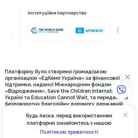
Інституційне партнерство
Платформу було створено громадською
×
організацією «ЕдКемп Україна» за фінансової
підтримки, наданої Міжнародним фондом
«Відродження», Save the Children International в
Україні та Education Cannot Wait, та передано як
безповоротну благодійну допомогу державній
установі «Український інститут розвитку освіти»
×
Будь ласка, перед використанням
для її подальшого функціонування на державному
платформи ознайомтесь з нашою
рівні.
Політикою приватності