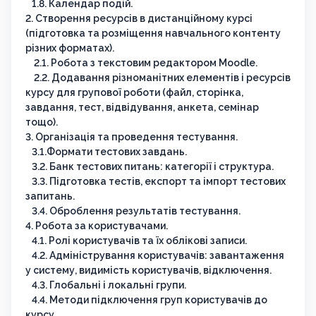
1.8. Календар подій.
2. Створення ресурсів в дистанційному курсі
(підготовка та розміщення навчального контенту
різних форматах).
2.1. Робота з текстовим редактором Moodle.
2.2. Додавання різноманітних елементів і ресурсів
курсу для групової роботи (файл, сторінка,
завдання, тест, відвідування, анкета, семінар
тощо).
3. Організація та проведення тестування.
3.1.Формати тестових завдань.
3.2. Банк тестових питань: категорії і структура.
3.3. Підготовка тестів, експорт та імпорт тестових
запитань.
3.4. Оброблення результатів тестування.
4. Робота за користувачами.
4.1. Ролі користувачів та їх облікові записи.
4.2. Адміністрування користувачів: завантаження
у систему, видимість користувачів, відключення.
4.3. Глобальні і локальні групи.
4.4. Методи підключення груп користувачів до
курсу.