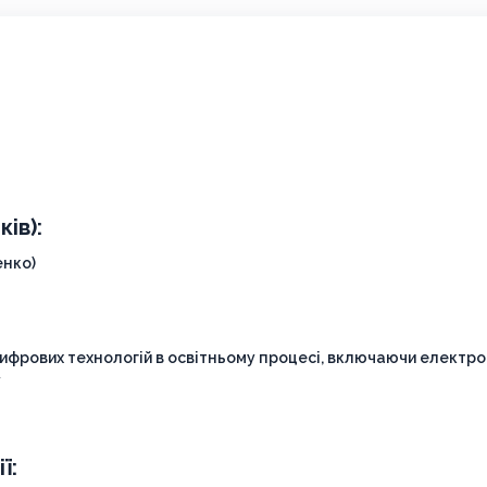
ів):
енко)
ифрових технологій в освітньому процесі, включаючи електр
у
ї: