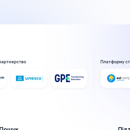
 партнерство
Платформу с
Пошук
Під