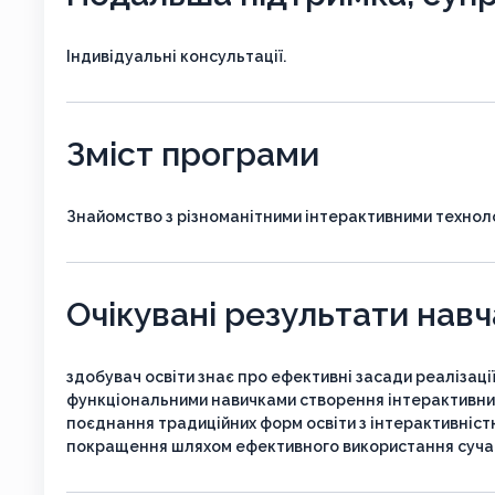
Індивідуальні консультації.
Зміст програми
Знайомство з різноманітними інтерактивними техноло
Очікувані результати нав
здобувач освіти знає про ефективні засади реалізації
функціональними навичками створення інтерактивних
поєднання традиційних форм освіти з інтерактивністю;
покращення шляхом ефективного використання сучас