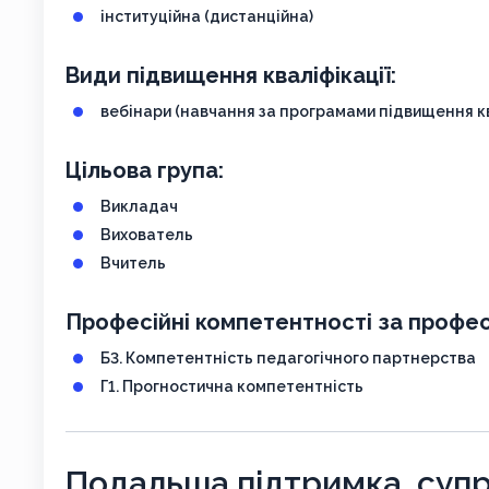
інституційна (дистанційна)
Види підвищення кваліфікації:
вебінари (навчання за програмами підвищення кв
Цільова група:
Викладач
Вихователь
Вчитель
Професійні компетентності за профес
Б3. Компетентність педагогічного партнерства
Г1. Прогностична компетентність
Подальша підтримка, супр