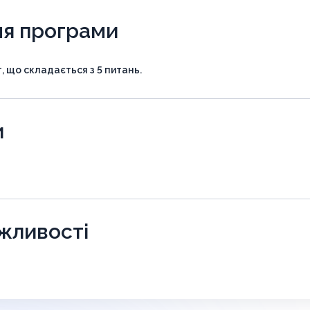
ня програми
 що складається з 5 питань.
и
ожливості