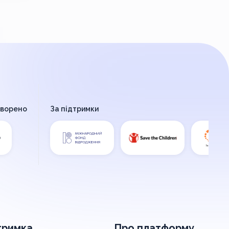
творено
За підтримки
тримка
Про платформу