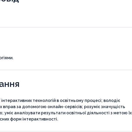
гіями.
чання
 інтерактивних технологій в освітньому процесі; володіє
 вправ за допомогою онлайн-сервісів; розуміє значущість
 уміє аналізувати результати освітньої діяльності з метою їх
них форм інтерактивності.