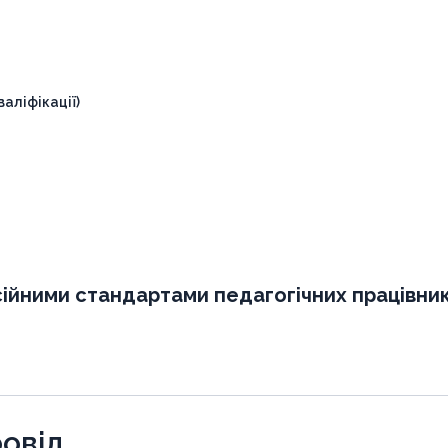
аліфікації)
ійними стандартами педагогічних працівник
овід