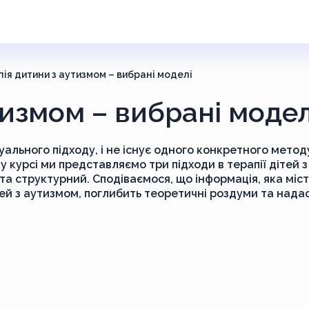
ія дитини з аутизмом – вибрані моделі
тизмом – вибрані модел
уального підходу, і не існує одного конкретного метод
у курсі ми представляємо три підходи в терапії дітей з
а структурний. Сподіваємося, що інформація, яка міст
ей з аутизмом, поглибить теоретичні роздуми та нада