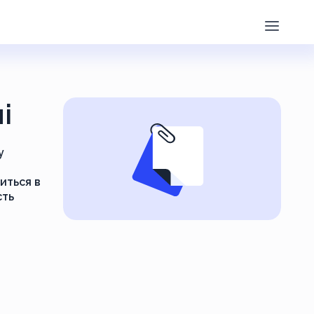
і
у
иться в
сть