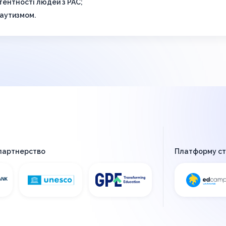
тентності людей з РАС;
 аутизмом.
 партнерство
Платформу с