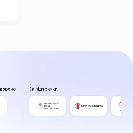
творено
За підтримки