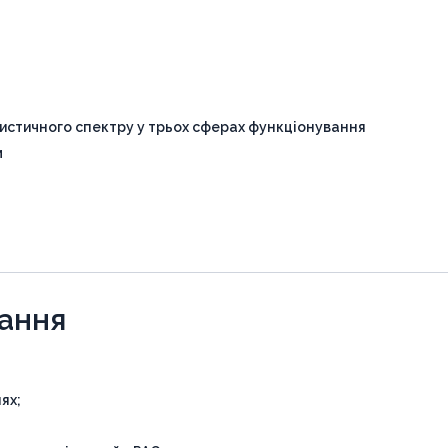
истичного спектру у трьох сферах функціонування
м
чання
ях;