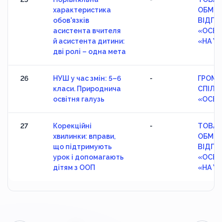
характеристика
ОБМЕ
обов'язків
ВІДПО
асистента вчителя
«ОСВІ
й асистента дитини:
«НА У
дві ролі – одна мета
26
НУШ у час змін: 5–6
-
ГРОМА
класи. Природнича
СПІЛК
освітня галузь
«ОСВІ
27
Корекційні
-
ТОВАР
хвилинки: вправи,
ОБМЕ
що підтримують
ВІДПО
урок і допомагають
«ОСВІ
дітям з ООП
«НА У