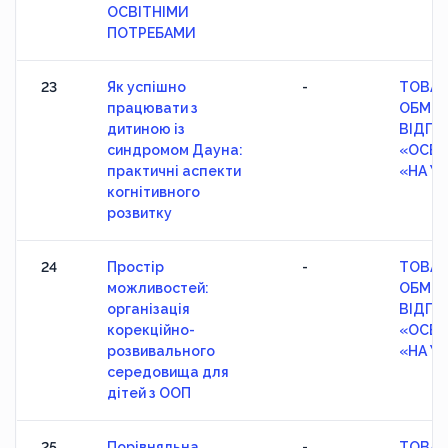
ОСВІТНІМИ
ПОТРЕБАМИ
23
Як успішно
-
ТОВАР
працювати з
ОБМЕ
дитиною із
ВІДПО
синдромом Дауна:
«ОСВІ
практичні аспекти
«НА У
когнітивного
розвитку
24
Простір
-
ТОВАР
можливостей:
ОБМЕ
організація
ВІДПО
корекційно-
«ОСВІ
розвивального
«НА У
середовища для
дітей з ООП
25
Порівняльна
-
ТОВАР