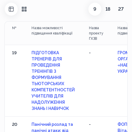
9
18
27
№
Назва можливості
Назва
Назва с
підвищення кваліфікації
проекту
підвищен
ГХЗВ
19
ПІДГОТОВКА
-
ГРОМА
ТРЕНЕРІВ ДЛЯ
ОРГАН
ПРОВЕДЕННЯ
«НАВЧ
ТРЕНІНГІВ З
УКРАЇ
ФОРМУВАННЯ
ТЬЮТОРСЬКИХ
КОМПЕТЕНТНОСТЕЙ
УЧИТЕЛІВ ДЛЯ
НАДОЛУЖЕННЯ
ЗНАНЬ І НАВИЧОК
20
Панічний розлад та
-
ФОП П
панічні атаки: від
Віталі