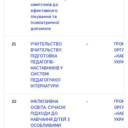
симптомів до
ефективного
лікування та
психіатричної
допомоги
21
УЧИТЕЛЬСТВО
-
ГРОМА
ВЧИТЕЛЬСТВУ:
ОРГАН
ПІДГОТОВКА
«НАВЧ
ПЕДАГОГІВ-
УКРАЇ
НАСТАВНИКІВ У
СИСТЕМІ
ПЕДАГОГІЧНОЇ
ІНТЕРНАТУРИ
22
ІНКЛЮЗИВНА
-
ГРОМА
ОСВІТА: СУЧАСНІ
ОРГАН
ПІДХОДИ ДО
«НАВЧ
НАВЧАННЯ ДІТЕЙ З
УКРАЇ
ОСОБЛИВИМИ