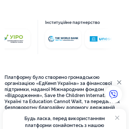
Інституційне партнерство
Платформу було створено громадською
×
організацією «ЕдКемп Україна» за фінансової
підтримки, наданої Міжнародним фондом
«Відродження», Save the Children International в
Україні та Education Cannot Wait, та передано як
безповоротну благодійну допомогу державній
установі «Український інститут розвитку освіти»
×
Будь ласка, перед використанням
для її подальшого функціонування на державному
платформи ознайомтесь з нашою
рівні.