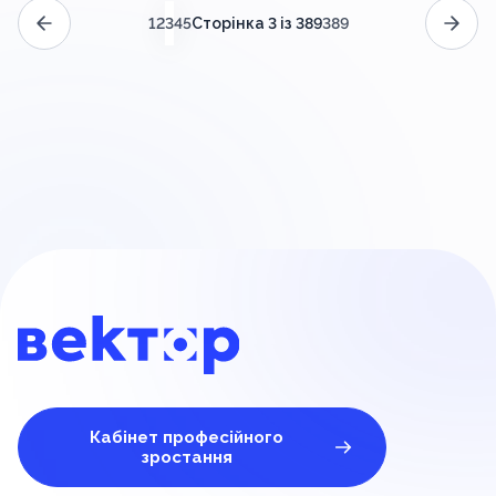
(поточний)
Сторінка 3 із 389
1
2
3
4
5
389
Кабінет професійного
зростання