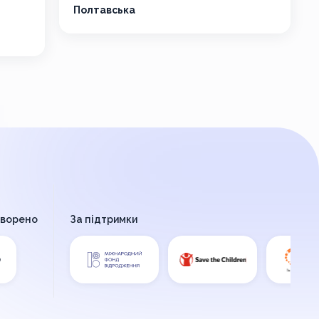
Полтавська
творено
За підтримки