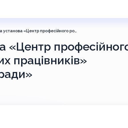
Комунальна установа «Центр професійного розвитку педагогічних працівників» Полтавської міської ради»
а «Центр професійног
их працівників»
 ради»