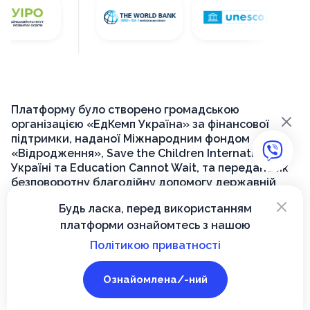
Що таке Вектор
Новини
Політика приватності
Умови використання
×
Принципи співпраці
Контакти
×
Політика Cookies
Будь ласка, перед використанням
платформи ознайомтесь з нашою
Політикою приватності
Ознайомлена/-ний
Інституційне партнерство