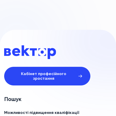
1293
Регіон:
Рівненська
Адреса: -
Засновник:
Вараська міська рада
Адміністратор/-ка:
-
Кількість осіб у професійній спільноті:
3
Кількість приєднаних закладів освіти:
0
(поточний)
Сторінка 3 із 39
1
2
3
4
5
39