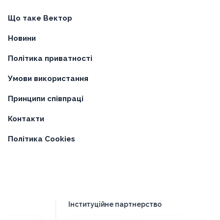
Календар можливостей
Суб'єкти підвищення кваліфікації
Заклади освіти
Центри професійного розвитку
Документи про підвищення кваліфікації
Типові програми
Підтримка
Направити звернення
Про платформу