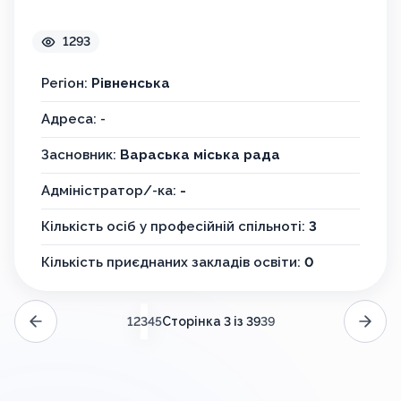
Вараський центр професійного
розвитку педагогічних працівників