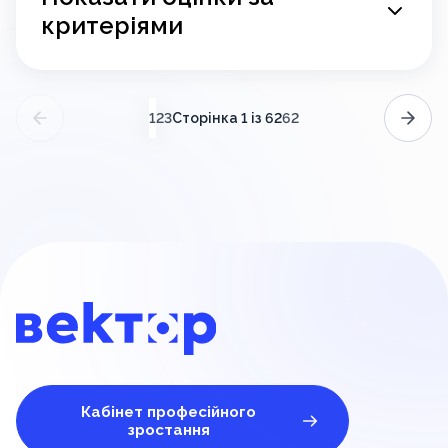
критеріями
(поточний)
Сторінка 1 із 62
1
2
3
62
Кабінет професійного
зростання