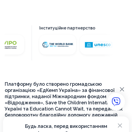
Інституційне партнерство
Платформу було створено громадською
×
організацією «ЕдКемп Україна» за фінансової
підтримки, наданої Міжнародним фондом
«Відродження», Save the Children International в
Україні та Education Cannot Wait, та передано як
безповоротну благодійну допомогу державній
установі «Український інститут розвитку освіти»
×
Будь ласка, перед використанням
для її подальшого функціонування на державному