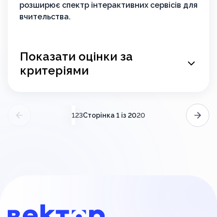
розширює спектр інтерактивних сервісів для
вчительства.
Показати оцінки за
критеріями
(поточний)
Сторінка 1 із 20
1
2
3
20