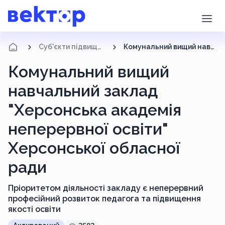
Суб'єкти підвищення кваліфікації
Комунальний вищий навчальний заклад "Херсонська академія неперервної освіти" Херсонської обласної ради
Комунальний вищий
навчальний заклад
"Херсонська академія
неперервної освіти"
Херсонської обласної
ради
Пріоритетом діяльності закладу є неперервний
професійний розвиток педагога та підвищення
якості освіти