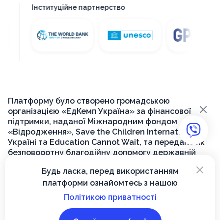
Інституційне партнерство
Платформу було створено громадською
×
організацією «ЕдКемп Україна» за фінансової
підтримки, наданої Міжнародним фондом
«Відродження», Save the Children International в
Україні та Education Cannot Wait, та передано як
безповоротну благодійну допомогу державній
установі «Український інститут розвитку освіти»
×
Будь ласка, перед використанням
для її подальшого функціонування на державному
платформи ознайомтесь з нашою
рівні.
Політикою приватності
© 2026, Вектор