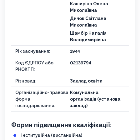
Каширіна Олена
Миколаївна
Дичок Світлана
Миколаївна
Шамбір Наталія
Володимирівна
Рік заснування:
1944
Код ЄДРПОУ або
02139794
РНОКПП:
Різновид:
Заклад освіти
Організаційно-правова
Комунальна
форма
організація (установа,
господарювання:
заклад)
Форми підвищення кваліфікації:
інституційна (дистанційна)