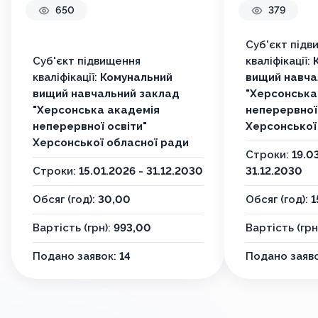
650
379
УЧАСНИК
ОСВІТНЬ
Суб'єкт підв
В ЗАКЛАД
Суб'єкт підвищення
кваліфікації:
СЕРЕДНЬО
кваліфікації:
Комунальний
вищий навча
вищий навчальний заклад
"Херсонська
"Херсонська академія
неперервної 
неперервної освіти"
Херсонської
Херсонської обласної ради
Строки:
19.0
Строки:
15.01.2026 - 31.12.2030
31.12.2030
Обсяг (год):
30,00
Обсяг (год):
1
Вартість (грн):
993,00
Вартість (грн
Подано заявок:
14
Подано заяв