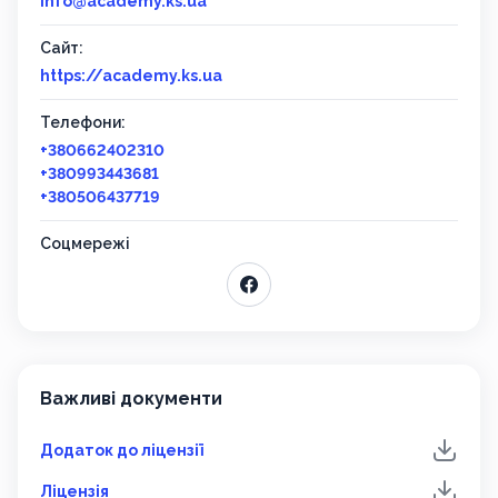
info@academy.ks.ua
Сайт:
https://academy.ks.ua
Телефони:
+380662402310
+380993443681
+380506437719
Соцмережі
Важливі документи
Додаток до ліцензії
Ліцензія