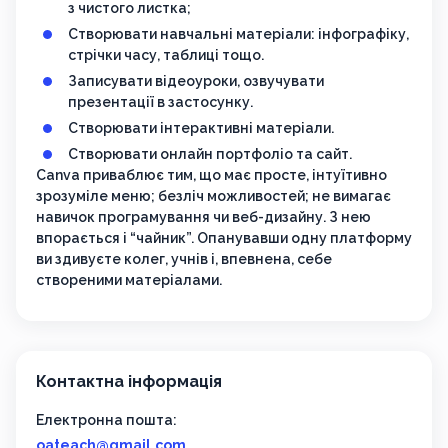
з чистого листка;
Створювати навчальні матеріали: інфографіку,
стрічки часу, таблиці тощо.
Записувати відеоуроки, озвучувати
презентації в застосунку.
Створювати інтерактивні матеріали.
Створювати онлайн портфоліо та сайт.
Canva приваблює тим, що має просте, інтуїтивно
зрозуміле меню; безліч можливостей; не вимагає
навичок програмування чи веб-дизайну. З нею
впорається і “чайник”. Опанувавши одну платформу
ви здивуєте колег, учнів і, впевнена, себе
створеними матеріалами.
Контактна інформація
Електронна пошта:
oateach@gmail.com