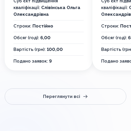
Суб'єкт підвищення
Суб'єкт підв
кваліфікації:
Слівінська Ольга
кваліфікації:
Олександрівна
Олександрі
Строки:
Постійно
Строки:
Пост
Обсяг (год):
6,00
Обсяг (год):
6
Вартість (грн):
100,00
Вартість (грн
Подано заявок:
9
Подано заяв
Переглянути всі