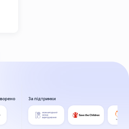
творено
За підтримки