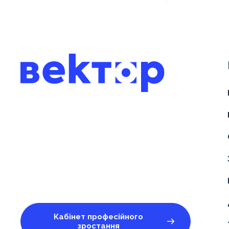
Кабінет професійного
зростання