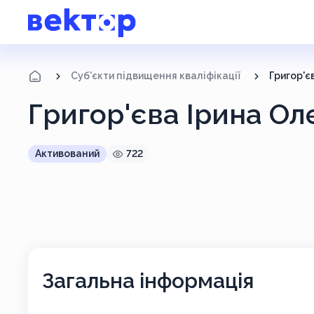
Суб'єкти підвищення кваліфікації
Григор'є
Григор'єва Ірина Ол
Активований
722
Загальна інформація