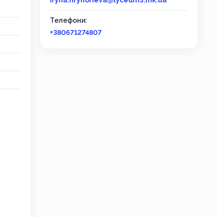
iryna.hryhorieva@lyceum3.mk.ua
Телефони:
+380671274807