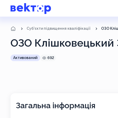
Суб'єкти підвищення кваліфікації
ОЗО Кліш
ОЗО Клішковецький ЗЗ
Активований
692
Загальна інформація