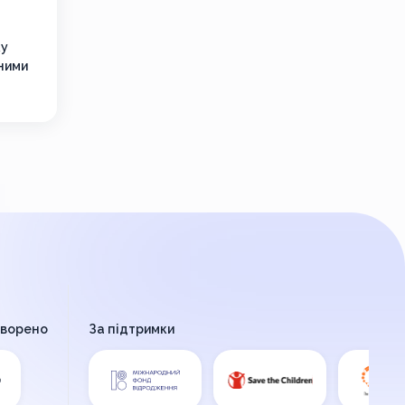
ку
дними
творено
За підтримки