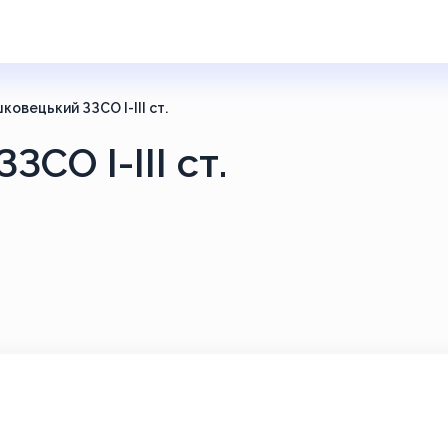
ковецький ЗЗСО І-ІІІ ст.
СО І-ІІІ ст.