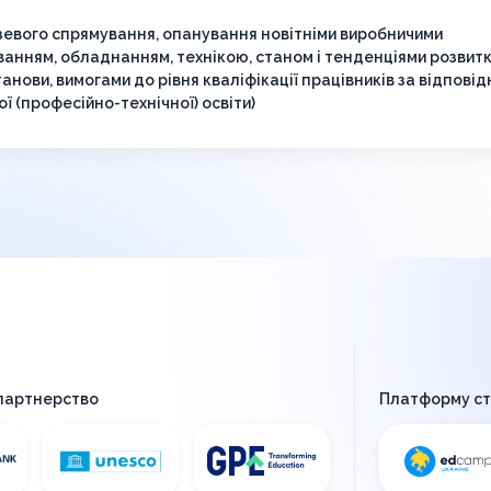
евого спрямування, опанування новітніми виробничими
ванням, обладнанням, технікою, станом і тенденціями розвит
танови, вимогами до рівня кваліфікації працівників за відпові
ї (професійно-технічної) освіти)
 партнерство
Платформу с