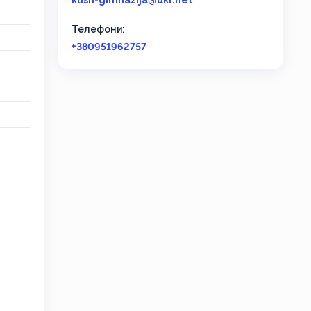
klish-gimnazija@ukr.net
Телефони:
+380951962757