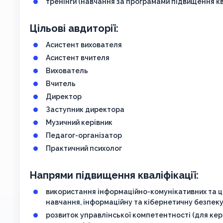
тренінги (навчання за програмами підвищення кв
Цільові авдиторії:
Асистент вихователя
Асистент вчителя
Вихователь
Вчитель
Директор
Заступник директора
Музичний керівник
Педагог-організатор
Практичний психолог
Напрями підвищення кваліфікації:
використання інформаційно-комунікативних та ц
навчання, інформаційну та кібернетичну безпек
розвиток управлінської компетентності (для кері