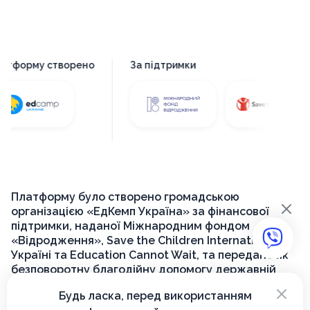
Платформу створено
За підтримки
Платформу було створено громадською
×
організацією «ЕдКемп Україна» за фінансової
підтримки, наданої Міжнародним фондом
«Відродження», Save the Children International в
Україні та Education Cannot Wait, та передано як
безповоротну благодійну допомогу державній
установі «Український інститут розвитку освіти»
×
Будь ласка, перед використанням
для її подальшого функціонування на державному