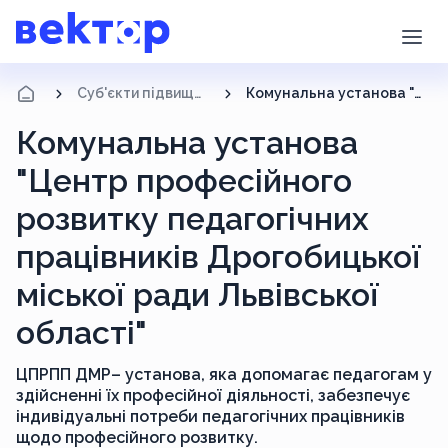
Суб'єкти підвищення кваліфікації
Комунальна установа "Центр професійного розвитку педагогічних працівників Дрогобицької міської ради Львівської області"
Комунальна установа
"Центр професійного
розвитку педагогічних
працівників Дрогобицької
міської ради Львівської
області"
ЦПРПП ДМР– установа, яка допомагає педагогам у
здійсненні їх професійної діяльності, забезпечує
індивідуальні потреби педагогічних працівників
щодо професійного розвитку.