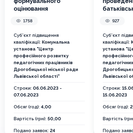
формувального
проведен
оцінювання
батьківсь
1758
927
Суб'єкт підвищення
Суб'єкт підв
кваліфікації:
Комунальна
кваліфікації:
установа "Центр
установа "Ц
професійного розвитку
професійног
педагогічних працівників
педагогічних
Дрогобицької міської ради
Дрогобицько
Львівської області"
Львівської о
Строки:
06.06.2023 -
Строки:
15.0
07.06.2023
15.06.2023
Обсяг (год):
4,00
Обсяг (год):
2
Вартість (грн):
50,00
Вартість (грн
Подано заявок:
24
Подано заяв