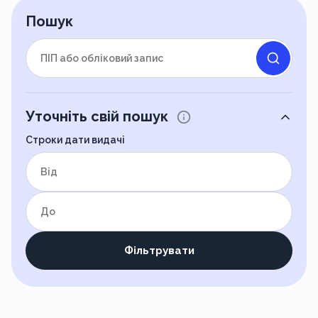
Пошук
Уточніть свій пошук
Строки дати видачі
від
до
Фільтрувати