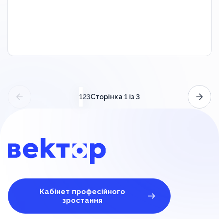
(поточний)
Сторінка 1 із 3
1
2
3
Кабінет професійного
зростання