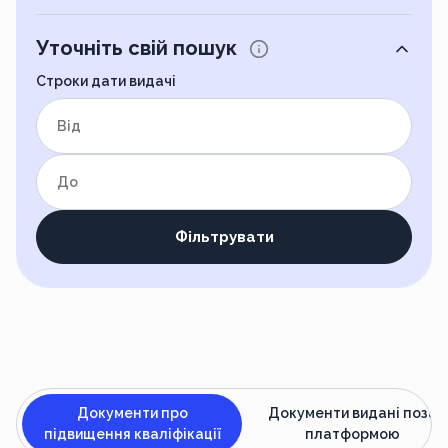
Уточніть свій пошук
Строки дати видачі
від
до
Фільтрувати
Документи про
Документи видані поза
підвищення кваліфікації
платформою