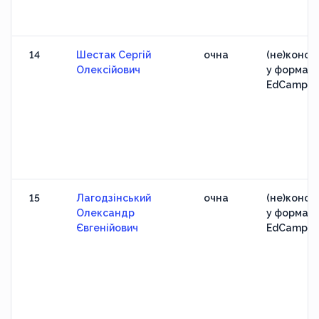
14
Шестак Сергій
очна
(не)конфе
Олексійович
у форматі
EdCamp
15
Лагодзінський
очна
(не)конфе
Олександр
у форматі
Євгенійович
EdCamp