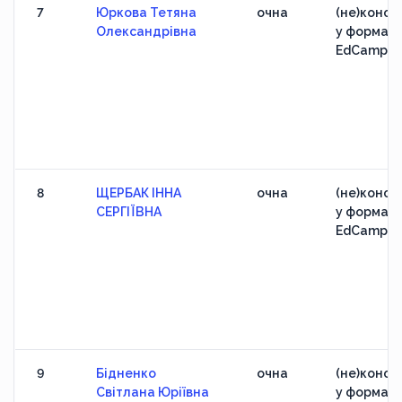
7
Юркова Тетяна
очна
(не)конфе
Олександрівна
у форматі
EdCamp
8
ЩЕРБАК ІННА
очна
(не)конфе
СЕРГІЇВНА
у форматі
EdCamp
9
Бідненко
очна
(не)конфе
Світлана Юріївна
у форматі