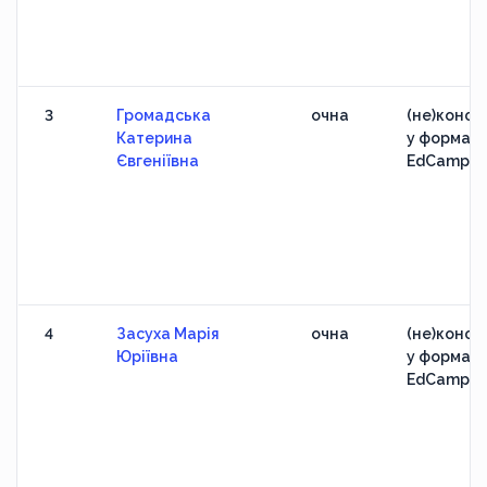
3
Громадська
очна
(не)конфе
Катерина
у форматі
Євгеніївна
EdCamp
4
Засуха Марія
очна
(не)конфе
Юріївна
у форматі
EdCamp