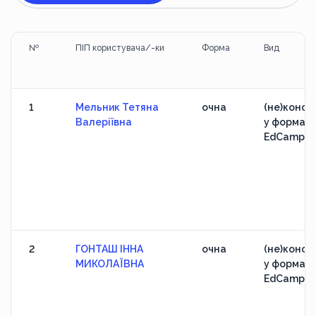
№
ПІП користувача/-ки
Форма
Вид
1
Мельник Тетяна
очна
(не)конфе
Валеріївна
у форматі
EdCamp
2
ГОНТАШ ІННА
очна
(не)конфе
МИКОЛАЇВНА
у форматі
EdCamp