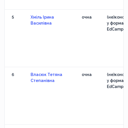
5
Хміль Ірина
очна
(не)конфе
Василівна
у форматі
EdCamp
6
Власюк Тетяна
очна
(не)конфе
Степанівна
у форматі
EdCamp