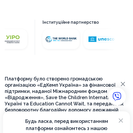
Інституційне партнерство
Платформу було створено громадською
×
організацією «ЕдКемп Україна» за фінансової
підтримки, наданої Міжнародним фондом
«Відродження», Save the Children International в
Україні та Education Cannot Wait, та передано як
безповоротну благодійну допомогу державній
установі «Український інститут розвитку освіти»
×
Будь ласка, перед використанням
для її подальшого функціонування на державному
платформи ознайомтесь з нашою
рівні.