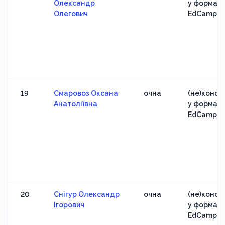
Олександр
у форматі
Олегович
EdCamp
19
Смаровоз Оксана
очна
(не)конфе
Анатоліївна
у форматі
EdCamp
20
Снігур Олександр
очна
(не)конфе
Ігорович
у форматі
EdCamp