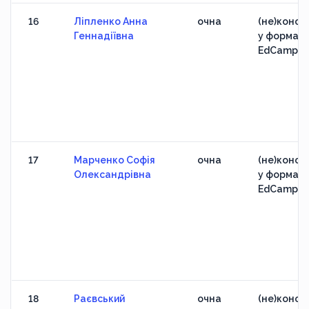
16
Ліпленко Анна
очна
(не)конфе
Геннадіївна
у форматі
EdCamp
17
Марченко Софія
очна
(не)конфе
Олександрівна
у форматі
EdCamp
18
Раєвський
очна
(не)конфе