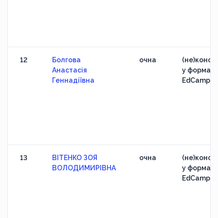
12
Болгова
очна
(не)конфе
Анастасія
у форматі
Геннадіївна
EdCamp
13
ВІТЕНКО ЗОЯ
очна
(не)конфе
ВОЛОДИМИРІВНА
у форматі
EdCamp