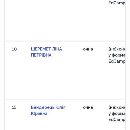
EdCamp
10
ШЕРЕМЕТ ЛІНА
очна
(не)конфе
ПЕТРІВНА
у форматі
EdCamp
11
Бендерець Юлія
очна
(не)конфе
Юріївна
у форматі
EdCamp