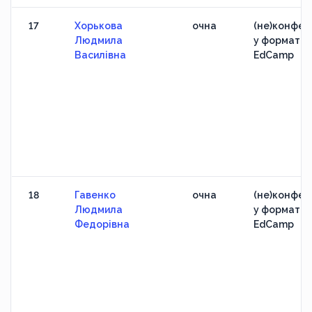
17
Хорькова
очна
(не)конфер
Людмила
у форматі
Василівна
EdCamp
18
Гавенко
очна
(не)конфер
Людмила
у форматі
Федорівна
EdCamp