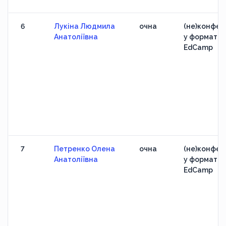
6
Лукіна Людмила
очна
(не)конфер
Анатоліївна
у форматі
EdCamp
7
Петренко Олена
очна
(не)конфер
Анатоліївна
у форматі
EdCamp