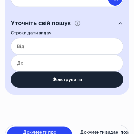
Уточніть свій пошук
Строки дати видачі
від
до
Фільтрувати
Документи про
Документи видані поза