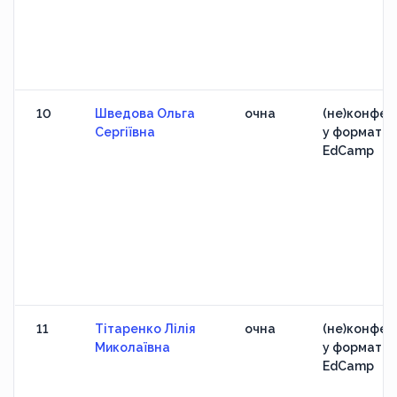
10
Шведова Ольга
очна
(не)конфер
Сергіївна
у форматі
EdCamp
11
Тітаренко Лілія
очна
(не)конфер
Миколаївна
у форматі
EdCamp