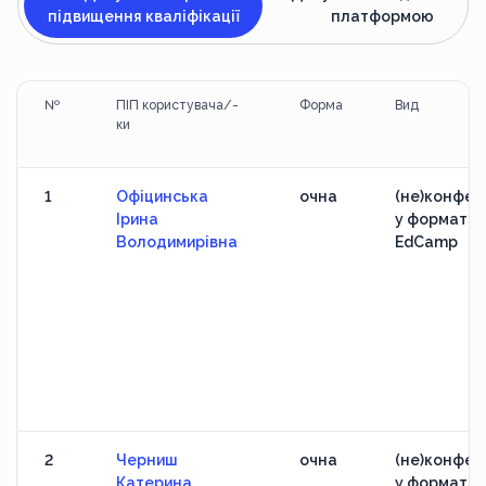
підвищення кваліфікації
платформою
№
ПІП користувача/-
Форма
Вид
ки
1
Офіцинська
очна
(не)конфер
Ірина
у форматі
Володимирівна
EdCamp
2
Черниш
очна
(не)конфер
Катерина
у форматі