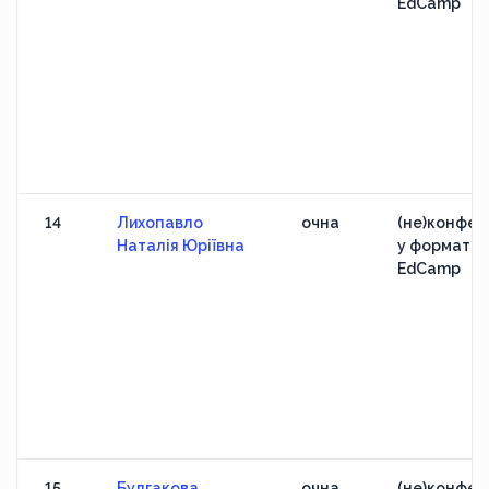
EdCamp
14
Лихопавло
очна
(не)конфер
Наталія Юріївна
у форматі
EdCamp
15
Булгакова
очна
(не)конфер