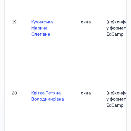
19
Кучинська
очна
(не)конфер
Марина
у форматі
Олегівна
EdCamp
20
Квітка Тетяна
очна
(не)конфер
Володимирівна
у форматі
EdCamp