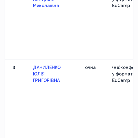
Миколаївна
EdCamp
3
ДАНИЛЕНКО
очна
(не)конфер
ЮЛІЯ
у форматі
ГРИГОРІВНА
EdCamp