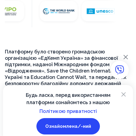
Платформу було створено громадською
×
організацією «ЕдКемп Україна» за фінансової
підтримки, наданої Міжнародним фондом
«Відродження», Save the Children International в
Україні та Education Cannot Wait, та передано як
безповоротну благодійну допомогу державній
установі «Український інститут розвитку освіти»
×
Будь ласка, перед використанням
для її подальшого функціонування на державному
платформи ознайомтесь з нашою
рівні.
Політикою приватності
© 2026, Вектор
Ознайомлена/-ний