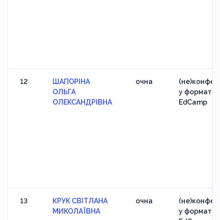
12
ШАПОРІНА
очна
(не)конфер
ОЛЬГА
у форматі
ОЛЕКСАНДРІВНА
EdCamp
13
КРУК СВІТЛАНА
очна
(не)конфер
МИКОЛАЇВНА
у форматі