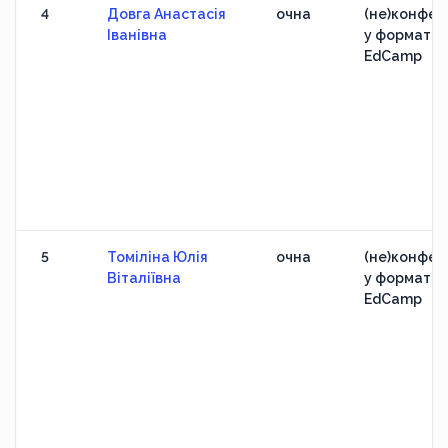
4
Довга Анастасія
очна
(не)конфер
Іванівна
у форматі
EdCamp
5
Томіліна Юлія
очна
(не)конфер
Віталіївна
у форматі
EdCamp