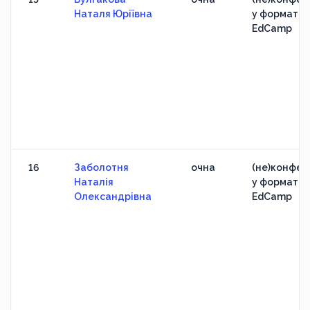
Наталя Юріївна
у форматі
EdCamp
16
Заболотня
очна
(не)конфер
Наталія
у форматі
Олександрівна
EdCamp