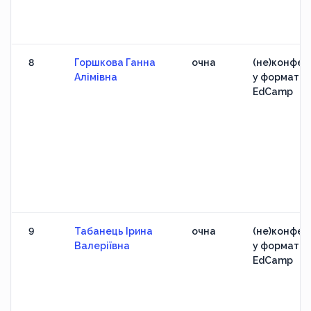
8
Горшкова Ганна
очна
(не)конфер
Алімівна
у форматі
EdCamp
9
Табанець Ірина
очна
(не)конфер
Валеріївна
у форматі
EdCamp