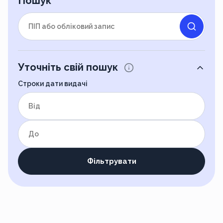
Пошук
Уточніть свій пошук
Строки дати видачі
від
до
Фільтрувати