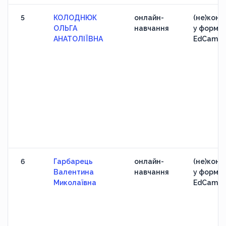
5
КОЛОДНЮК
онлайн-
(не)конф
ОЛЬГА
навчання
у формат
АНАТОЛІЇВНА
EdCamp
6
Гарбарець
онлайн-
(не)конф
Валентина
навчання
у формат
Миколаївна
EdCamp