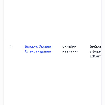
4
Бражук Оксана
онлайн-
(не)конф
Олександрівна
навчання
у формат
EdCamp