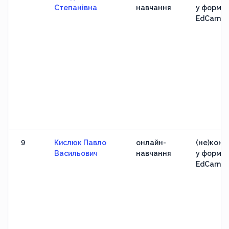
Степанівна
навчання
у формат
EdCamp
9
Кислюк Павло
онлайн-
(не)конф
Васильович
навчання
у формат
EdCamp