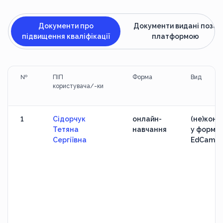
Документи про
Документи видані поза
підвищення кваліфікації
платформою
№
ПІП
Форма
Вид
користувача/-ки
1
Сідорчук
онлайн-
(не)конф
Тетяна
навчання
у формат
Сергіївна
EdCamp