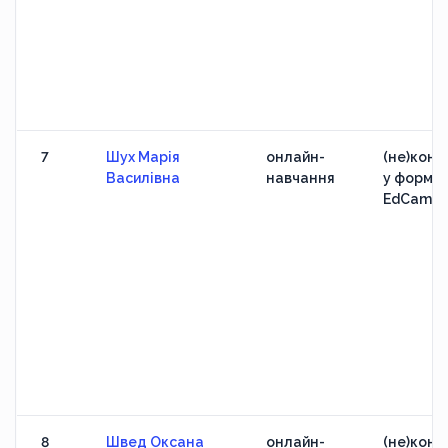
7
Шух Марія
онлайн-
(не)конф
Василівна
навчання
у формат
EdCamp
8
Швед Оксана
онлайн-
(не)конф