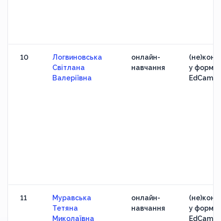
10
Логвиновська
онлайн-
(не)конф
Світлана
навчання
у формат
Валеріївна
EdCamp
11
Муравська
онлайн-
(не)конф
Тетяна
навчання
у формат
Миколаївна
EdCamp