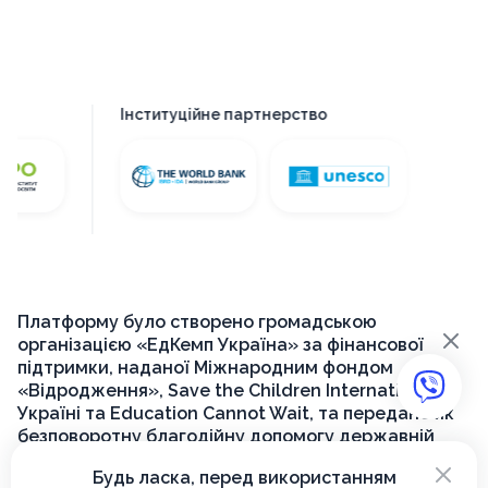
Інституційне партнерство
Платформу було створено громадською
×
організацією «ЕдКемп Україна» за фінансової
підтримки, наданої Міжнародним фондом
«Відродження», Save the Children International в
Україні та Education Cannot Wait, та передано як
безповоротну благодійну допомогу державній
установі «Український інститут розвитку освіти»
×
Будь ласка, перед використанням
для її подальшого функціонування на державному