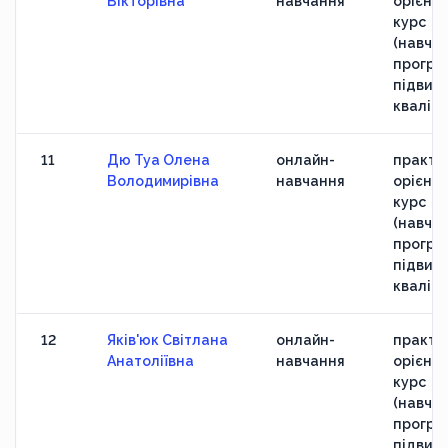
Вікторівна
навчання
орієнт
курс
(навчан
програ
підвищ
кваліфі
11
Дю Туа Олена
онлайн-
практи
Володимирівна
навчання
орієнт
курс
(навчан
програ
підвищ
кваліфі
12
Яків'юк Світлана
онлайн-
практи
Анатоліївна
навчання
орієнт
курс
(навчан
програ
підвищ