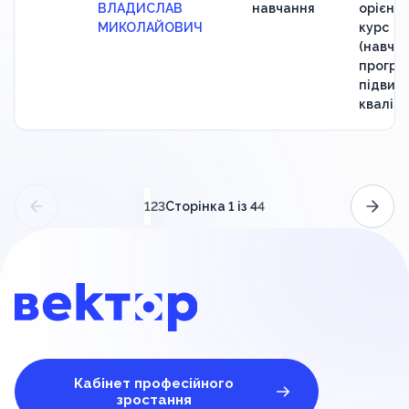
ВЛАДИСЛАВ
навчання
орієнт
МИКОЛАЙОВИЧ
курс
(навчан
програ
підвищ
кваліфі
(поточний)
Сторінка 1 із 4
1
2
3
4
Кабінет професійного
зростання