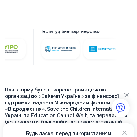
Інституційне партнерство
Платформу було створено громадською
×
організацією «ЕдКемп Україна» за фінансової
підтримки, наданої Міжнародним фондом
«Відродження», Save the Children International в
Україні та Education Cannot Wait, та передано як
безповоротну благодійну допомогу державній
установі «Український інститут розвитку освіти»
×
Будь ласка, перед використанням
для її подальшого функціонування на державному