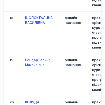
підвищ
кваліфі
18
ЩОЛОК ГАЛИНА
онлайн-
практи
ВАСИЛІВНА
навчання
орієнт
курс
(навчан
програ
підвищ
кваліфі
19
Бондар Галина
онлайн-
практи
Михайлівна
навчання
орієнт
курс
(навчан
програ
підвищ
кваліфі
20
КОЛЯДА
онлайн-
практи