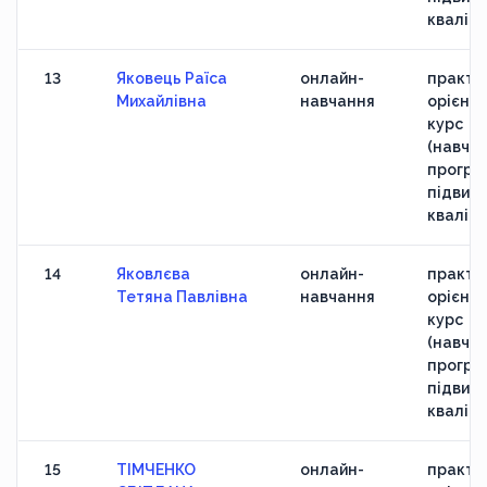
кваліфі
13
Яковець Раїса
онлайн-
практи
Михайлівна
навчання
орієнт
курс
(навчан
програ
підвищ
кваліфі
14
Яковлєва
онлайн-
практи
Тетяна Павлівна
навчання
орієнт
курс
(навчан
програ
підвищ
кваліфі
15
ТІМЧЕНКО
онлайн-
практи