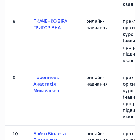
кваліфі
8
ТКАЧЕНКО ВІРА
онлайн-
практи
ГРИГОРІВНА
навчання
орієнт
курс
(навчан
програ
підвищ
кваліфі
9
Перегінець
онлайн-
практи
Анастасія
навчання
орієнт
Михайлівна
курс
(навчан
програ
підвищ
кваліфі
10
Бойко Віолета
онлайн-
практи