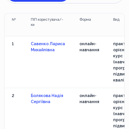
№
ПІП користувача/-
Форма
Вид
ки
1
Савенко Лариса
онлайн-
практи
Михайлівна
навчання
орієнт
курс
(навчан
програ
підвищ
кваліфі
2
Болякова Надія
онлайн-
практи
Сергіївна
навчання
орієнт
курс
(навчан
програ
підвищ