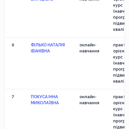
курс
(навчан
програ
підвищ
кваліфі
6
ФІЛЬКО НАТАЛІЯ
онлайн-
практи
ІВАНІВНА
навчання
орієнт
курс
(навчан
програ
підвищ
кваліфі
7
ПОКУСА ІННА
онлайн-
практи
МИКОЛАЇВНА
навчання
орієнт
курс
(навчан
програ
підвищ