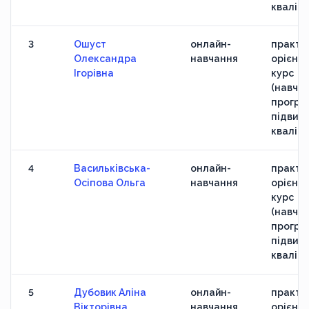
кваліфі
3
Ошуст
онлайн-
практи
Олександра
навчання
орієнт
Ігорівна
курс
(навчан
програ
підвищ
кваліфі
4
Васильківська-
онлайн-
практи
Осіпова Ольга
навчання
орієнт
курс
(навчан
програ
підвищ
кваліфі
5
Дубовик Аліна
онлайн-
практи
Вікторівна
навчання
орієнт