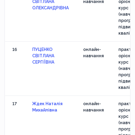
СВІТЛАНА
навчання
орієнт
ОЛЕКСАНДРІВНА
курс
(навчан
програ
підвищ
кваліфі
16
ПУЦЕНКО
онлайн-
практи
СВІТЛАНА
навчання
орієнт
СЕРГІЇВНА
курс
(навчан
програ
підвищ
кваліфі
17
Ждек Наталія
онлайн-
практи
Михайлівна
навчання
орієнт
курс
(навчан
програ