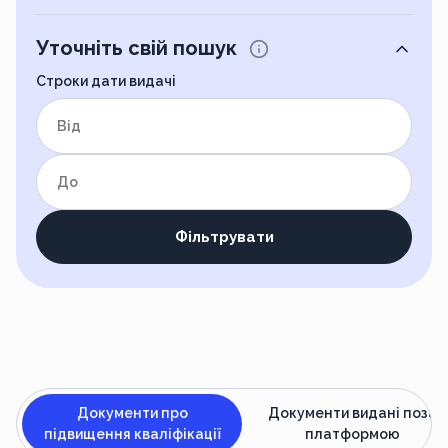
Уточніть свій пошук
Строки дати видачі
від
до
Фільтрувати
Документи про
Документи видані поза
підвищення кваліфікації
платформою