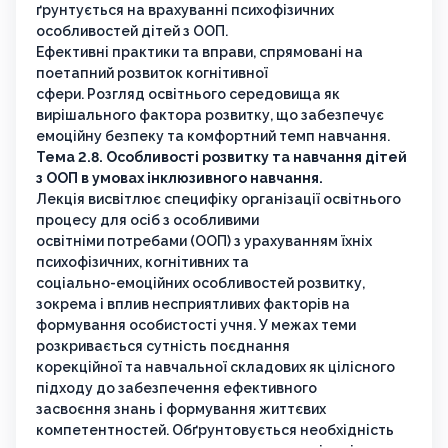
ґрунтується на врахуванні психофізичних
особливостей дітей з ООП.
Ефективні практики та вправи, спрямовані на
поетапний розвиток когнітивної
сфери. Розгляд освітнього середовища як
вирішального фактора розвитку, що забезпечує
емоційну безпеку та комфортний темп навчання.
Тема 2.8. Особливості розвитку та навчання дітей
з ООП в умовах інклюзивного навчання.
Лекція висвітлює специфіку організації освітнього
процесу для осіб з особливими
освітніми потребами (ООП) з урахуванням їхніх
психофізичних, когнітивних та
соціально-емоційних особливостей розвитку,
зокрема і вплив несприятливих факторів на
формування особистості учня. У межах теми
розкривається сутність поєднання
корекційної та навчальної складових як цілісного
підходу до забезпечення ефективного
засвоєння знань і формування життєвих
компетентностей. Обґрунтовується необхідність