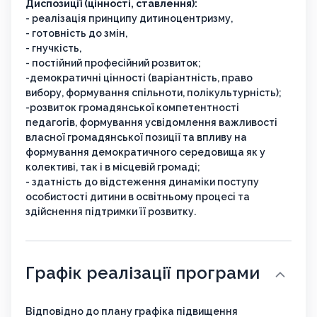
Диспозиції (цінності, ставлення):
- реалізація принципу дитиноцентризму,
- готовність до змін,
- гнучкість,
- постійний професійний розвиток;
-демократичні цінності (варіантність, право
вибору, формування спільноти, полікультурність);
-розвиток громадянської компетентності
педагогів, формування усвідомлення важливості
власної громадянської позиції та впливу на
формування демократичного середовища як у
колективі, так і в місцевій громаді;
- здатність до відстеження динаміки поступу
особистості дитини в освітньому процесі та
здійснення підтримки її розвитку.
Графік реалізації програми
Відповідно до плану графіка підвищення