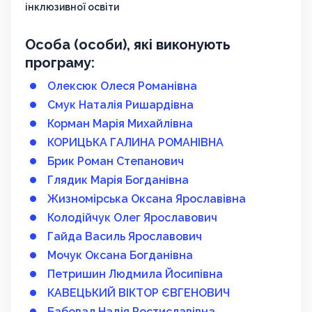
інклюзивної освіти
Особа (особи), які виконують
програму:
Олексюк Олеся Романівна
Смук Наталія Ришардівна
Корман Марія Михайлівна
КОРИЦЬКА ГАЛИНА РОМАНІВНА
Брик Роман Степанович
Глядик Марія Богданівна
Жизномірська Оксана Ярославівна
Колодійчук Олег Ярославович
Гайда Василь Ярославович
Мочук Оксана Богданівна
Петришин Людмила Йосипівна
КАВЕЦЬКИЙ ВІКТОР ЄВГЕНОВИЧ
Бабовал Надія Ростиславівна