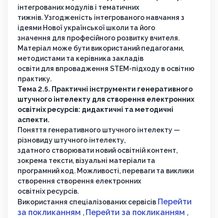
інтегрованих модулів і тематичних
тижнів. Узгодженість інтегрованого навчання з
ідеями Нової української школи та його
значення для професійного розвитку вчителя.
Матеріал може бути використаний педагогами,
методистами та керівника закладів
освіти для впровадження STEM-підходу в освітню
практику.
Тема 2.5. Практичні інструменти генеративного
штучного інтелекту для створення електронних
освітніх ресурсів: дидактичні та методичні
аспекти.
Поняття генеративного штучного інтелекту —
різновиду штучного інтелекту,
здатного створювати новий освітній контент,
зокрема тексти, візуальні матеріали та
програмний код. Можливості, переваги та виклики
створення створення електронних
освітніх ресурсів.
Перейти
Використання спеціалізованих сервісів
за покликанням
Перейти за покликанням
,
,