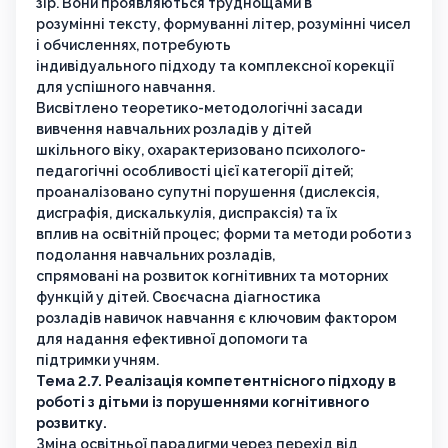
зір. Вони проявляються труднощами в
розумінні тексту, формуванні літер, розумінні чисел
і обчисленнях, потребують
індивідуального підходу та комплексної корекції
для успішного навчання.
Висвітлено теоретико-методологічні засади
вивчення навчальних розладів у дітей
шкільного віку, охарактеризовано психолого-
педагогічні особливості цієї категорії дітей;
проаналізовано супутні порушення (дислексія,
дисграфія, дискалькулія, диспраксія) та їх
вплив на освітній процес; форми та методи роботи з
подолання навчальних розладів,
спрямовані на розвиток когнітивних та моторних
функцій у дітей. Своєчасна діагностика
розладів навичок навчання є ключовим фактором
для надання ефективної допомоги та
підтримки учням.
Тема 2.7. Реалізація компетентнісного підходу в
роботі з дітьми із порушеннями когнітивного
розвитку.
Зміна освітньої парадигми через перехід від