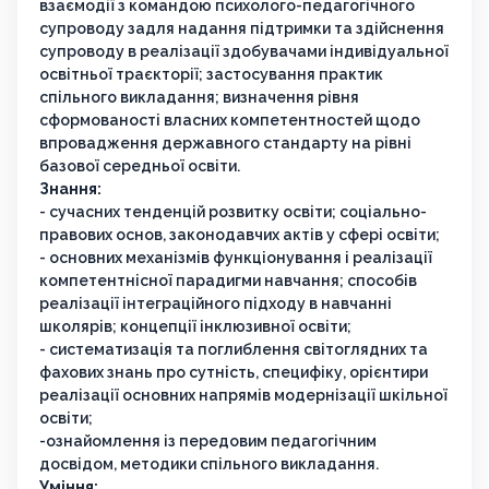
взаємодії з командою психолого-педагогічного
супроводу задля надання підтримки та здійснення
супроводу в реалізації здобувачами індивідуальної
освітньої траєкторії; застосування практик
спільного викладання; визначення рівня
сформованості власних компетентностей щодо
впровадження державного стандарту на рівні
базової середньої освіти.
Знання:
- сучасних тенденцій розвитку освіти; соціально-
правових основ, законодавчих актів у сфері освіти;
- основних механізмів функціонування і реалізації
компетентнісної парадигми навчання; способів
реалізації інтеграційного підходу в навчанні
школярів; концепції інклюзивної освіти;
- систематизація та поглиблення світоглядних та
фахових знань про сутність, специфіку, орієнтири
реалізації основних напрямів модернізації шкільної
освіти;
-ознайомлення із передовим педагогічним
досвідом, методики спільного викладання.
Уміння: