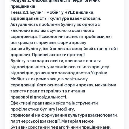
Модуль 2. Фахова діяльність педагогічних
працівників
Тема 2.1. Булінг і мобінг у НУШ: виклики,
відповідальність і культура взаємоповаги.
Актуальність проблеми булінгу як одного з
ключових викликів сучасного освітнього
середовища. Психологічні аспекти проблеми, які
розкривають причини, форми прояву,
ознаки булінгу, їхній вплив на емоційний стан дітей і
дорослих. Правові аспекти протидії
булінгу в закладах освіти, повноваження та
відповідальність учасників освітнього процесу
відповідно до чинного законодавства України.
Мобінг як окреме явище в освітньому
середовищі, його основні форми прояву, механізми
захисту прав потерпілих та питання
правової відповідальності.
Ефективні практики, кейси та інструменти
профілактики булінгу і мобінгу,
спрямовані на формування культури взаємоповаги,
партнерської взаємодії. Матеріал може
бути використаний педагогічними працівниками,