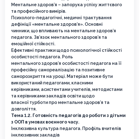
Ментальне здоров’я – запорука успіху життєвого
та професійного вимірів.
Психолого-педагогічні, медичні трактування
дефініції «ментальне здоров’я». Основні
чинники, що впливають на ментальне здоров’я
педагога. Зв’язок ментального здоров’я та
емоційної стійкості.
Ефективні практики щодо психологічної стійкості
особистості педагога. Роль
ментального здоров’я особистості педагога на її
професійну самореалізацію та позитивне
саморозкриття на уроці. Матеріал може бути
використаний педагогами, класними
керівниками, асистентами учителів, методистами
та керівниками закладів освіти щодо
власної турботи про ментальне здоров’я та
довголіття.
Тема 1.2. Готовність педагогів до роботи з дітьми
з ООП в умовах воєнного часу.
Інклюзивна культура педагога. Профіль вчителів
інклюзивних закладів