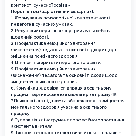
контексті сучасної освіти»
Перелік тем (варіативний складник).
1. Формування психологічної компетентності
педагога в сучасних умовах.
2. Ресурсний педагог: як підтримувати себе в
щоденній роботі.
3. Профілактика емоційного вигорання
(виснаження) педагога та основні підходи щодо
зміцнення психічного здоров’я
4. Ціннісні пріоритети педагога та освіти.
5. Профілактика емоційного вигорання
(виснаження) педагога та основні підходи щодо
зміцнення психічного здоров’я
6. Комунікація, довіра, співпраця в освітньому
процесі: партнерська взаємодія крізь призму 4К.
7.Психологічна підтримка збереження та зміцнення
ментального здоров’я учасників освітнього
процесу.
8.Супервізія як інструмент професійного зростання
асистента вчителя.
9.Цифрові технології в інклюзивній освіті: онлайн –