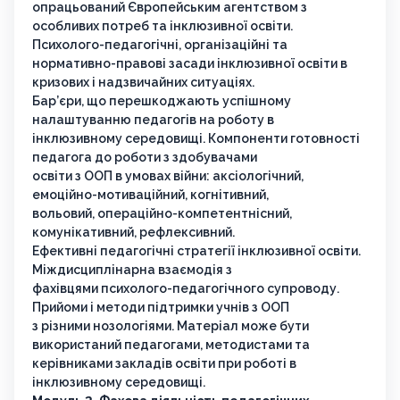
опрацьований Європейським агентством з
особливих потреб та інклюзивної освіти.
Психолого-педагогічні, організаційні та
нормативно-правові засади інклюзивної освіти в
кризових і надзвичайних ситуаціях.
Бар’єри, що перешкоджають успішному
налаштуванню педагогів на роботу в
інклюзивному середовищі. Компоненти готовності
педагога до роботи з здобувачами
освіти з ООП в умовах війни: аксіологічний,
емоційно-мотиваційний, когнітивний,
вольовий, операційно-компетентнісний,
комунікативний, рефлексивний.
Ефективні педагогічні стратегії інклюзивної освіти.
Міждисциплінарна взаємодія з
фахівцями психолого-педагогічного супроводу.
Прийоми і методи підтримки учнів з ООП
з різними нозологіями. Матеріал може бути
використаний педагогами, методистами та
керівниками закладів освіти при роботі в
інклюзивному середовищі.