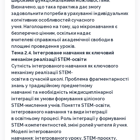
широкими функціональними можливостями.
Визначено, що така практика дає змогу
задовольнити потреби в урахуванні індивідуальних
когнітивних особливостей сучасного
учня. Наголошено на тому, що мікронавчання є
безперечно цінним, оскільки надає
вчителеві справжньої академічної свободи в
площині проведення уроків.
Тема 2.4. Інтегроване навчання як ключовий
механізм реалізації STEM-освіти
Сутність інтегрованого навчання як ключового
механізму реалізації STEM-
освіти в сучасній школі. Проблема фрагментарності
знань у традиційному предметному
навчанні та необхідність міждисциплінарної
інтеграції як умови формування цілісного
STEM-мислення учнів. Поняття STEM-освіти,
інтегрованого навчання та види інтеграції
в освітньому процесі. Роль інтеграції у формуванні
STEM-компетентностей, зміні ролей учителя й учня.
Моделі інтегрованого
навчання: інтегрованого уроку, STEM-проєкту,