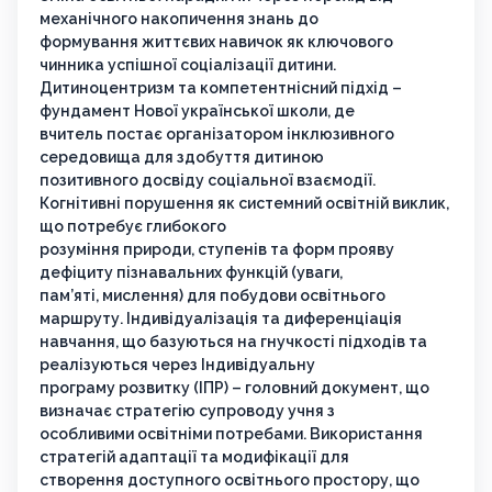
механічного накопичення знань до
формування життєвих навичок як ключового
чинника успішної соціалізації дитини.
Дитиноцентризм та компетентнісний підхід –
фундамент Нової української школи, де
вчитель постає організатором інклюзивного
середовища для здобуття дитиною
позитивного досвіду соціальної взаємодії.
Когнітивні порушення як системний освітній виклик,
що потребує глибокого
розуміння природи, ступенів та форм прояву
дефіциту пізнавальних функцій (уваги,
пам’яті, мислення) для побудови освітнього
маршруту. Індивідуалізація та диференціація
навчання, що базуються на гнучкості підходів та
реалізуються через Індивідуальну
програму розвитку (ІПР) – головний документ, що
визначає стратегію супроводу учня з
особливими освітніми потребами. Використання
стратегій адаптації та модифікації для
створення доступного освітнього простору, що