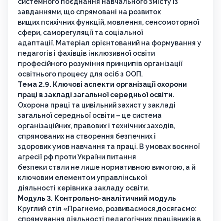
системного поєднання навчального змісту із
завданнями, що спрямовані на розвиток
вищих психічних функцій, мовлення, сенсомоторної
сфери, саморегуляції та соціальної
адаптації. Матеріал орієнтований на формування у
педагогів і фахівців інклюзивної освіти
професійного розуміння принципів організації
освітнього процесу для осіб з ООП.
Тема 2.9. Ключові аспекти організації охорони
праці в закладі загальної середньої освіти.
Охорона праці та цивільний захист у закладі
загальної середньої освіти – це система
організаційних, правових і технічних заходів,
спрямованих на створення безпечних і
здорових умов навчання та праці. В умовах воєнної
агресії рф проти України питання
безпеки стали не лише нормативною вимогою, а й
ключовим елементом управлінської
діяльності керівника закладу освіти.
Модуль 3. Контрольно-аналітичний модуль
Круглий стіл «Прагнемо, розвиваємося,досягаємо:
спрямування діяльності педагогічних працівників в