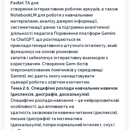
Padlet TA для
створення інтерактивних робочих аркушів, а також
NotebookLM для роботи з навчальними
матеріалами, аналізу джерел інформації,
систематизації даних та підтримки аналітичної
діяльності педагога Порівняння платформ Gemini
та ChatGPT, що розглядаються як
приклади генеративного штучного інтелекту, який
функціонує на основі розмовних
запитів і забезпечує інтерактивну взаємодію з
користувачем. Створення Gem-ботів
(персоналізованих помічників у середовищі
Gemini), які дають змогу налаштовувати
сценарії роботи з освітнім контентом.
Тема 2.6. Специфічні розлади навчальних навичок
(дислексія, дисграфія, дискалькулія).
Специфічні розлади навчання – це нейророзвиткові
особливості, що впливають на
здатність засвоювати навички читання (дислексія),
письма (дисграфія) та математики
(дискалькулія), попри нормальний інтелект, слух і