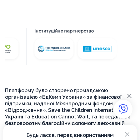
Інституційне партнерство
Платформу було створено громадською
×
організацією «ЕдКемп Україна» за фінансової
підтримки, наданої Міжнародним фондом
«Відродження», Save the Children International в
Україні та Education Cannot Wait, та передано як
безповоротну благодійну допомогу державній
установі «Український інститут розвитку освіти»
×
Будь ласка, перед використанням
для її подальшого функціонування на державному