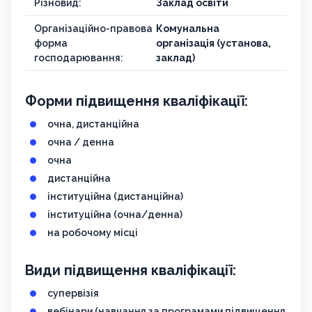
Різновид:
Заклад освіти
Організаційно-правова
Комунальна
форма
організація (установа,
господарювання:
заклад)
Форми підвищення кваліфікації:
очна, дистанційна
очна / денна
очна
дистанційна
інституційна (дистанційна)
інституційна (очна/денна)
на робочому місці
Види підвищення кваліфікації:
супервізія
вебінари (навчання за програмами підвищення