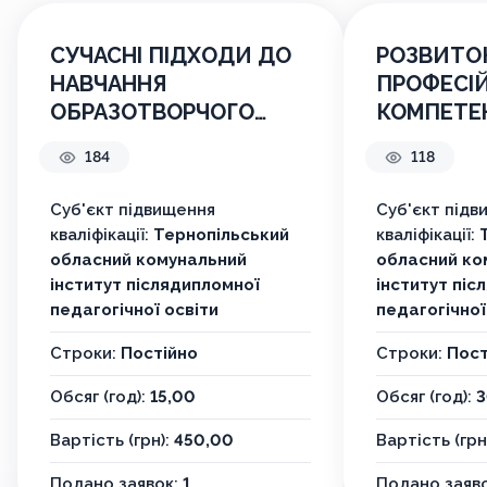
СУЧАСНІ ПІДХОДИ ДО
РОЗВИТО
НАВЧАННЯ
ПРОФЕСІ
ОБРАЗОТВОРЧОГО
КОМПЕТЕ
МИСТЕЦТВА НА РІВНІ
УЧИТЕЛІВ
184
118
ЦИКЛУ БАЗОВОГО
(ВИКЛАДА
ПРЕДМЕТНОГО
ГЕОГРАФІЇ
Суб'єкт підвищення
Суб'єкт підв
НАВЧАННЯ В НОВІЙ
кваліфікації:
Тернопільський
кваліфікації:
УКРАЇНСЬКІЙ ШКОЛІ
обласний комунальний
обласний ко
інститут післядипломної
інститут піс
педагогічної освіти
педагогічної
Строки:
Постійно
Строки:
Пост
Обсяг (год):
15,00
Обсяг (год):
3
Вартість (грн):
450,00
Вартість (грн
Подано заявок:
1
Подано заяв