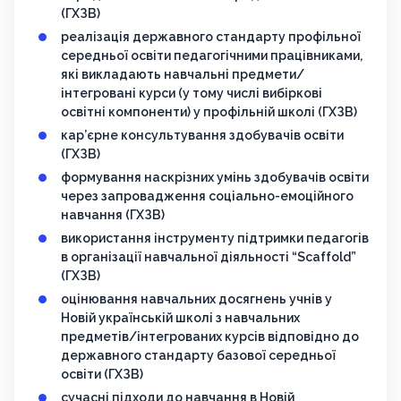
(ГХЗВ)
реалізація державного стандарту профільної
середньої освіти педагогічними працівниками,
які викладають навчальні предмети/
інтегровані курси (у тому числі вибіркові
освітні компоненти) у профільній школі (ГХЗВ)
кар’єрне консультування здобувачів освіти
(ГХЗВ)
формування наскрізних умінь здобувачів освіти
через запровадження соціально-емоційного
навчання (ГХЗВ)
використання інструменту підтримки педагогів
в організації навчальної діяльності “Scaffold”
(ГХЗВ)
оцінювання навчальних досягнень учнів у
Новій українській школі з навчальних
предметів/інтегрованих курсів відповідно до
державного стандарту базової середньої
освіти (ГХЗВ)
сучасні підходи до навчання в Новій