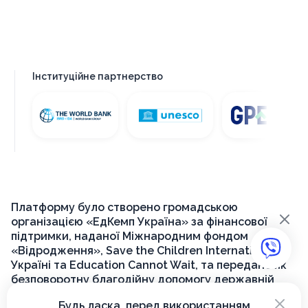
Інституційне партнерство
Платформу було створено громадською
×
організацією «ЕдКемп Україна» за фінансової
підтримки, наданої Міжнародним фондом
«Відродження», Save the Children International в
Україні та Education Cannot Wait, та передано як
безповоротну благодійну допомогу державній
установі «Український інститут розвитку освіти»
×
Будь ласка, перед використанням