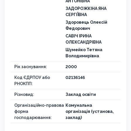
АНТОНІВНА
ЗАДОРОЖКІНА ЯНА
СЕРГІЇВНА
Здоровець Олексій
Федорович
САВІЧ ІРИНА
ОЛЕКСАНДРІВНА
Шумейко Тетяна
Володимирівна
Рік заснування:
2000
Код ЄДРПОУ або
02136146
РНОКПП:
Різновид:
Заклад освіти
Організаційно-правова
Комунальна
форма
організація (установа,
господарювання:
заклад)