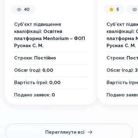
педагога
40
5
Суб'єкт підвищення
Суб'єкт підв
кваліфікації:
Освітня
кваліфікації:
платформа Mentorium – ФОП
платформа M
Руснак С. М.
Руснак С. М.
Строки:
Постійно
Строки:
Пост
Обсяг (год):
6,00
Обсяг (год):
3
Вартість (грн):
0,00
Вартість (грн
Подано заявок:
0
Подано заяв
Переглянути всі