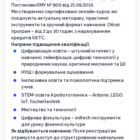
Постанови КМУ № 800 від 21.08.2019.
Ми створюємо сертифіковані онлайн-курси, які
поєднують актуальну методику, практичні
інструменти та зручний формат навчання. Обсяг
програм – від 2 до 30 годин, з нарахуванням
кредитів ЄКТС.
Напрями підвищення кваліфікації:
Цифровізація освіти – штучний інтелект у
навчанні, гейміфікація, цифрові технології у
природничих науках, критичне мислення та ШІ
НУШ і формувальне оцінювання
Інклюзивна освіта та психологічна підтримка
учнів
STEM-освіта й робототехніка – Arduino, LEGO,
IoT, fischertechnik
Мистецтво та технології
Цифрова фізкультура – edtech-інструменти
для уроку фізичної культури
Як відбувається навчання:
Після реєстрації ви
отримуєте доступ до структурованих навчальних