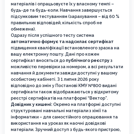
матеріалів і опрацьовуєте їх у власному темпі –
будь-де та будь-коли. Навчання завершується
підсумковим тестуванням (зарахування – від 60 %
правильних відповідей, кількість спроб не
обмежена).
Одразу після успішного тесту система
автоматично формує та надсилає сертифікат
підвищення кваліфікації встановленого зразка на
вашу електронну пошту. Дані про кожен
сертифікат вносяться до
публічного реєстру
з
можливістю перевірки за номером, а всі результати
навчання й документи завжди доступні у вашому
особистому кабінеті. З 1 липня 2026 року
відповідно до змін у Постанові КМУ №800 видані
сертифікати також відображаються у відкритому
реєстрі сертифікатів на платформі “Вектор”.
Довідник у кишені:
Окремо на платформі доступні
структуровані навчальні матеріали з хімії та
інформатики – для самостійного опрацювання та
використання на уроках як наочні довідкові
матеріали. Зручний доступ з будь-якого пристрою,