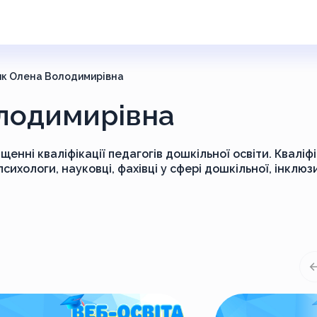
ик Олена Володимирівна
лодимирівна
енні кваліфікації педагогів дошкільної освіти. Кваліф
сихологи, науковці, фахівці у сфері дошкільної, інклюз