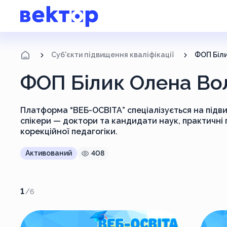
Суб'єкти підвищення кваліфікації
ФОП Біл
ФОП Білик Олена Во
Платформа “ВЕБ-ОСВІТА” спеціалізується на підвищ
спікери — доктори та кандидати наук, практичні п
корекційної педагогіки.
Активований
408
1
/
6