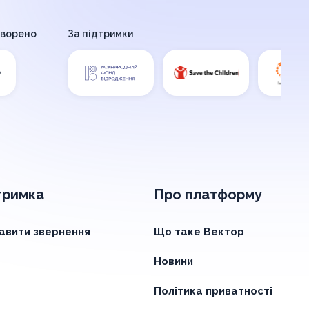
творено
За підтримки
тримка
Про платформу
авити звернення
Що таке Вектор
Новини
Політика приватності