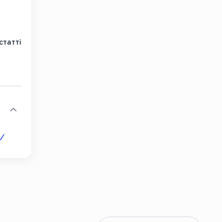
статті
v/