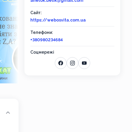
anelok.belik@gmail.com
Сайт:
https://webosvita.com.ua
Телефони:
+380980234684
Соцмережі