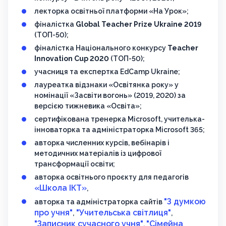
лекторка освітньої платформи «На Урок»;
фіналістка
Global Teacher Prize Ukraine 2019
(ТОП-50);
фіналістка Національного конкурсу
Teacher
Innovation Cup 2020
(ТОП-50);
учасниця та експертка EdCamp Ukraine;
лауреатка відзнаки «Освітянка року» у
номінації «Засвіти вогонь» (2019, 2020) за
версією тижневика «Освіта»;
сертифікована тренерка Microsoft, учителька-
інноваторка та адміністраторка Microsoft 365;
авторка численних курсів, вебінарів і
методичних матеріалів із цифрової
трансформації освіти;
авторка освітнього проєкту для педагогів
«Школа ІКТ»
,
"З думкою
авторка та адміністраторка сайтів
про учня"
"Учительська світлиця"
,
,
"Записник сучасного учня"
"Сімейна
,