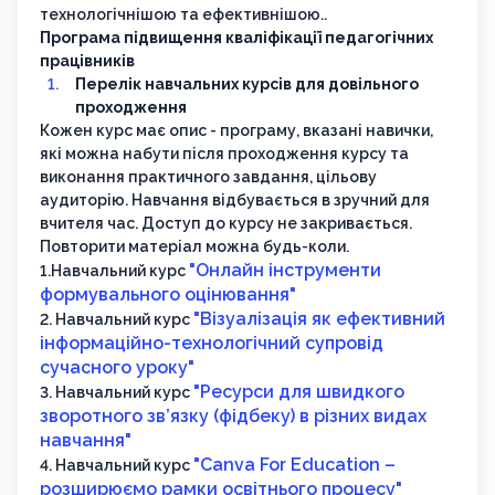
технологічнішою та ефективнішою..
Програма підвищення кваліфікації педагогічних
працівників
Перелік навчальних курсів для довільного
проходження
Кожен курс має опис - програму, вказані навички,
які можна набути після проходження курсу та
виконання практичного завдання, цільову
аудиторію. Навчання відбувається в зручний для
вчителя час. Доступ до курсу не закривається.
Повторити матеріал можна будь-коли.
"Онлайн інструменти
1.Навчальний курс
формувального оцінювання"
"Візуалізація як ефективний
2. Навчальний курс
інформаційно-технологічний супровід
сучасного уроку"
"Ресурси для швидкого
3. Навчальний курс
зворотного зв’язку (фідбеку) в різних видах
навчання"
"Canva For Education –
4. Навчальний курс
розширюємо рамки освітнього процесу"