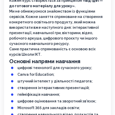
Кожен курс створюється за принципом
«від ідеї —
до готового матеріалу для уроку»
.
Ми не обмежуємося знайомством із функціями
сервісів. Кожне заняття спрямоване на створення
конкретного освітнього продукту, який можна
використати вже наступного дня: інтерактивної
презентації, навчальної гри, вікторини, відео,
робочого аркуша, цифрового проєкту чи іншого
сучасного навчального ресурсу.
Саме практична спрямованість є основою всіх
курсів Школи ІКТ.
Основні напрями навчання
цифрові технології для сучасного уроку;
Canva for Education;
штучний інтелект у діяльності педагога;
створення інтерактивних презентацій;
гейміфікація навчання;
цифрове оцінювання та зворотний зв'язок;
Microsoft 365 для закладів освіти;
створення навчального відео, подкастів та