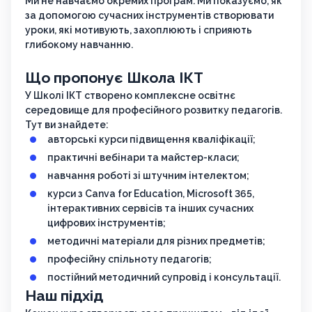
Ми не навчаємо окремих програм. Ми показуємо, як
за допомогою сучасних інструментів створювати
уроки, які мотивують, захоплюють і сприяють
глибокому навчанню.
Що пропонує Школа ІКТ
У Школі ІКТ створено комплексне освітнє
середовище для професійного розвитку педагогів.
Тут ви знайдете:
авторські курси підвищення кваліфікації;
практичні вебінари та майстер-класи;
навчання роботі зі штучним інтелектом;
курси з Canva for Education, Microsoft 365,
інтерактивних сервісів та інших сучасних
цифрових інструментів;
методичні матеріали для різних предметів;
професійну спільноту педагогів;
постійний методичний супровід і консультації.
Наш підхід