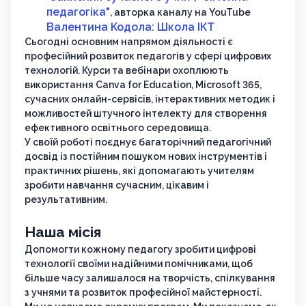
педагогіка"
, авторка каналу на YouTube
Валентина Кодола: Школа ІКТ
Сьогодні основним напрямом діяльності є
професійний розвиток педагогів у сфері цифрових
технологій. Курси та вебінари охоплюють
використання Canva for Education, Microsoft 365,
сучасних онлайн-сервісів, інтерактивних методик і
можливостей штучного інтелекту для створення
ефективного освітнього середовища.
У своїй роботі поєднує багаторічний педагогічний
досвід із постійним пошуком нових інструментів і
практичних рішень, які допомагають учителям
зробити навчання сучасним, цікавим і
результативним.
Наша місія
Допомогти кожному педагогу зробити цифрові
технології своїми надійними помічниками, щоб
більше часу залишалося на творчість, спілкування
з учнями та розвиток професійної майстерності.