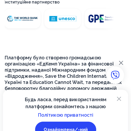
итуційне партнерство
Пла
Платформу було створено громадською
×
організацією «ЕдКемп Україна» за фінансової
підтримки, наданої Міжнародним фондом
«Відродження», Save the Children International в
Україні та Education Cannot Wait, та передано як
безповоротну благодійну допомогу державній
установі «Український інститут розвитку освіти»
×
Будь ласка, перед використанням
для її подальшого функціонування на державному
платформи ознайомтесь з нашою
рівні.
Політикою приватності
© 2026, Вектор
Ознайомлена/-ний