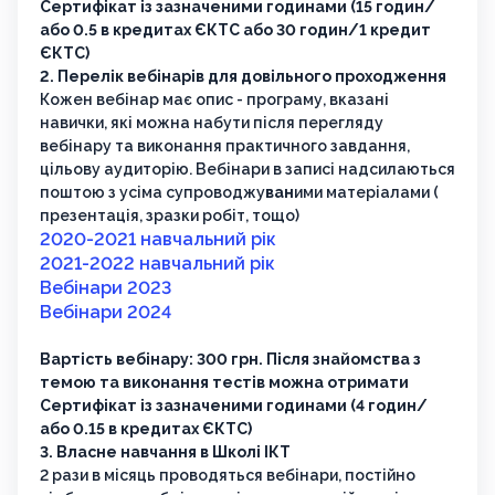
Сертифікат із зазначеними годинами (15 годин/
або 0.5 в кредитах ЄКТС або 30 годин/1 кредит
ЄКТС)
2. Перелік вебінарів для довільного проходження
Кожен вебінар має опис - програму, вказані
навички, які можна набути після перегляду
вебінару та виконання практичного завдання,
цільову аудиторію. Вебінари в записі надсилаються
поштою з усіма супроводжу
ван
ими матеріалами (
презентація, зразки робіт, тощо)
2020-2021 навчальний рік
2021-2022 навчальний рік
Вебінари 2023
Вебінари 2024
Вартість вебінару: 300 грн. Після знайомства з
темою та виконання тестів можна отримати
Сертифікат із зазначеними годинами (4 годин/
або 0.15 в кредитах ЄКТС)
3. Власне навчання в Школі ІКТ
2 рази в місяць проводяться вебінари, постійно