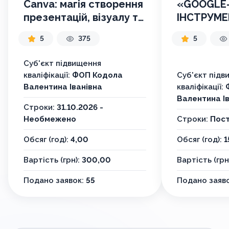
Canva: магія створення
«GOOGLE
презентацій, візуалу та
ІНСТРУМЕ
AI-ідеї для сучасного
GEMINI, G
5
375
5
вчителя"
NOTEBOO
ІНТЕГРАЦІ
Суб'єкт підвищення
ЦИФРОВ
кваліфікації:
ФОП Кодола
Суб'єкт підв
СЕРВІСАМ
Валентина Іванівна
кваліфікації:
СТВОРЕН
Валентина І
Строки:
31.10.2026 -
ЕЛЕКТРО
Необмежено
Строки:
Пост
ОСВІТНІХ 
Обсяг (год):
4,00
Обсяг (год):
1
Вартість (грн):
300,00
Вартість (грн
Подано заявок:
55
Подано заяв