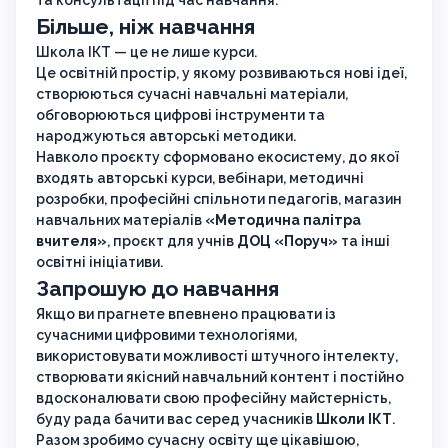
та консультації під час навчання.
Більше, ніж навчання
Школа ІКТ — це не лише курси.
Це освітній простір, у якому розвиваються нові ідеї,
створюються сучасні навчальні матеріали,
обговорюються цифрові інструменти та
народжуються авторські методики.
Навколо проєкту сформовано екосистему, до якої
входять авторські курси, вебінари, методичні
розробки, професійні спільноти педагогів, магазин
навчальних матеріалів
«Методична палітра
вчителя»
, проєкт для учнів
ДОЦ «Поруч»
та інші
освітні ініціативи.
Запрошую до навчання
Якщо ви прагнете впевнено працювати із
сучасними цифровими технологіями,
використовувати можливості штучного інтелекту,
створювати якісний навчальний контент і постійно
вдосконалювати свою професійну майстерність,
буду рада бачити вас серед учасників
Школи ІКТ
.
Разом зробимо сучасну освіту ще цікавішою,