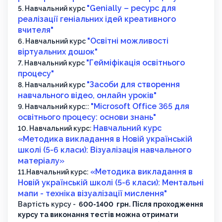
"Genially – ресурс для
5. Навчальний курс
реалізації геніальних ідей креативного
вчителя"
"Освітні можливості
6. Навчальний курс
віртуальних дошок"
"Гейміфікація освітнього
7. Навчальний курс
процесу"
"Засоби для створення
8. Навчальний курс
навчального відео, онлайн уроків"
"Microsoft Office 365 для
9. Навчальний курс::
освітнього процесу: основи знань"
Навчальний курс
10. Навчальний курс:
«Методика викладання в Новій українській
школі (5-6 класи): Візуалізація навчального
матеріалу»
«Методика викладання в
11.Навчальний курс:
Новій українській школі (5-6 класи): Ментальні
мапи - техніка візуалізації мислення"
Вартість курсу -
600-1400 грн. Після проходження
курсу та виконання тестів можна отримати