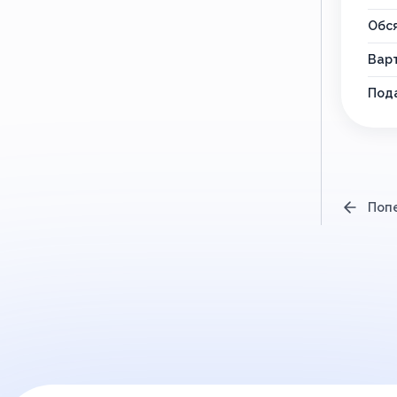
Обся
Варт
Пода
Поп