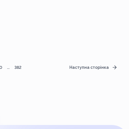
чний)
0
...
382
Наступна сторінка