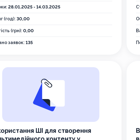
оки:
28.01.2025 - 14.03.2025
С
г (год):
30,00
О
ість (грн):
0,00
В
но заявок:
135
П
користання ШІ для створення
В
льтимедійного контенту у
в