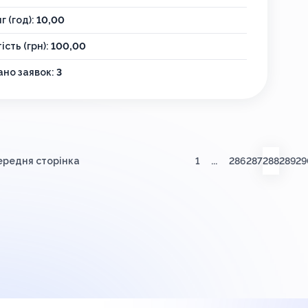
г (год):
10,00
ість (грн):
100,00
но заявок:
3
(пото
ередня сторінка
1
...
286
287
288
289
29