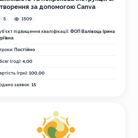
творення за допомогою Canva
5
1509
уб'єкт підвищення кваліфікації:
ФОП Валівоць Ірина
ріївна
троки:
Постійно
бсяг (год):
4,00
артість (грн):
100,00
одано заявок:
15