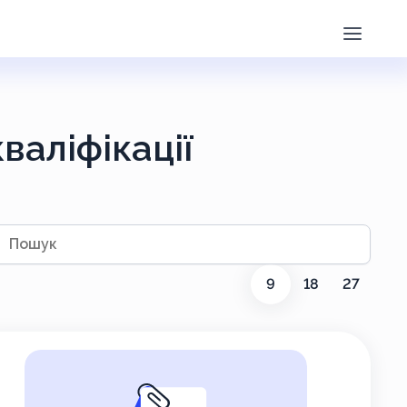
валіфікації
ук
9
18
27