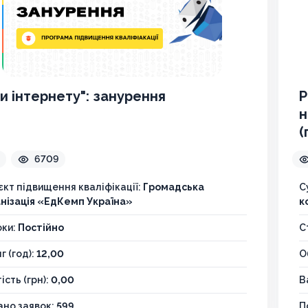
и інтернету": занурення
Р
н
(
6709
єкт підвищення кваліфікації:
Громадська
С
нізація «ЕдКемп Україна»
к
оки:
Постійно
С
г (год):
12,00
О
ість (грн):
0,00
В
но заявок:
599
П