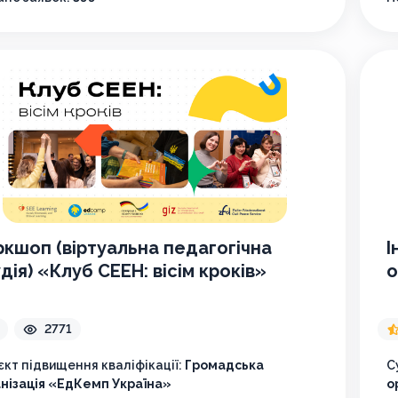
кшоп (віртуальна педагогічна
І
дія) «Клуб СЕЕН: вісім кроків»
о
2771
єкт підвищення кваліфікації:
Громадська
С
нізація «ЕдКемп Україна»
о