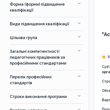
Форма (форми) підвищення
кваліфікації
Види підвищення кваліфікації
"Ас
Цільова група
Загальні компетентності
5
педагогічних працівників за
професійними стандартами
Суб'
орга
Перелік професійних
Стр
стандартів
Обся
Строки виконання програми
Варт
Пода