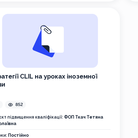
атегії CLIL на уроках іноземної
ви
852
єкт підвищення кваліфікації:
ФОП Ткач Тетяна
олаївна
оки:
Постійно