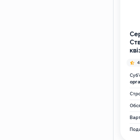
Сер
Ств
кві
4
Суб'
орга
Стр
Обся
Варт
Пода