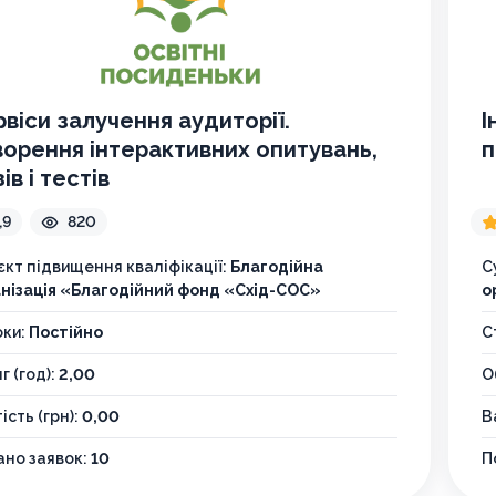
віси залучення аудиторії.
І
орення інтерактивних опитувань,
п
зів і тестів
,9
820
єкт підвищення кваліфікації:
Благодійна
С
нізація «Благодійний фонд «Схід-СОС»
о
оки:
Постійно
С
г (год):
2,00
О
ість (грн):
0,00
В
но заявок:
10
П