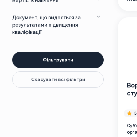
Вартість навчання
Документ, що видається за
результатами підвищення
кваліфікації
Фільтрувати
Скасувати всі фільтри
Вор
сту
5
Суб'
орга