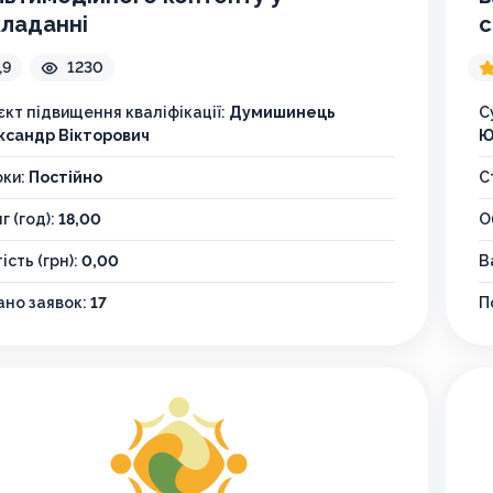
кладанні
с
,9
1230
єкт підвищення кваліфікації:
Думишинець
С
ксандр Вікторович
Ю
оки:
Постійно
С
г (год):
18,00
О
ість (грн):
0,00
В
но заявок:
17
П