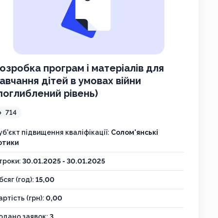
озробка програм і матеріалів для
авчання дітей в умовах війни
поглиблений рівень)
714
уб'єкт підвищення кваліфікації:
Солом'янські
отики
троки:
30.01.2025 - 30.01.2025
бсяг (год):
15,00
артість (грн):
0,00
одано заявок:
3