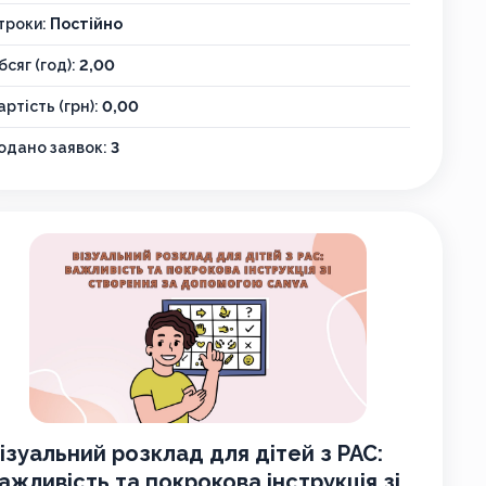
троки:
Постійно
бсяг (год):
2,00
артість (грн):
0,00
одано заявок:
3
ізуальний розклад для дітей з РАС:
ажливість та покрокова інструкція зі