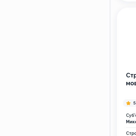
Стр
мо
5
Суб'
Мик
Стр