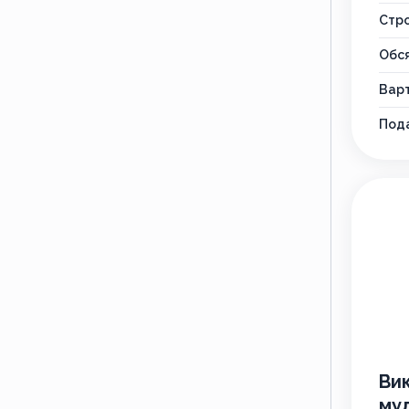
Стр
Обся
Варт
Пода
Ви
му