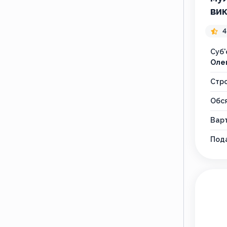
ви
4
Суб'
Оле
Стр
Обся
Варт
Пода