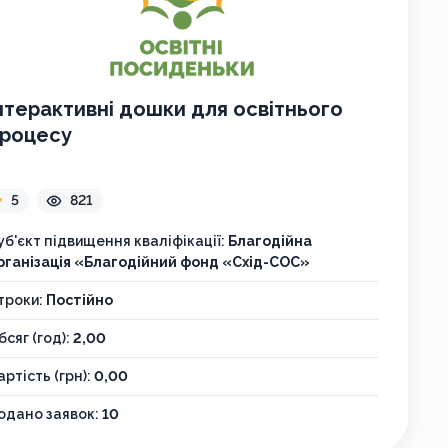
нтерактивні дошки для освітнього
роцесу
5
821
уб'єкт підвищення кваліфікації:
Благодійна
рганізація «Благодійний фонд «Схід-СОС»
троки:
Постійно
бсяг (год):
2,00
артість (грн):
0,00
одано заявок:
10